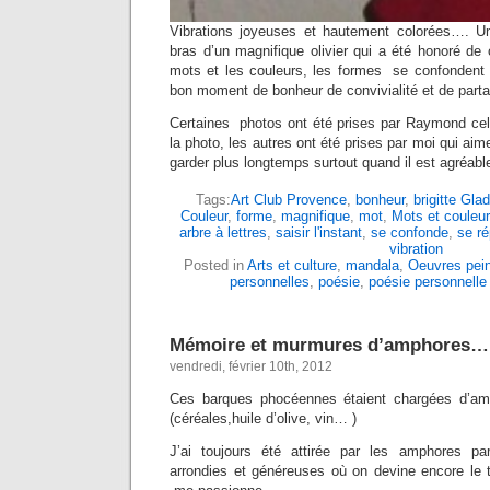
Vibrations joyeuses et hautement colorées…. U
bras d’un magnifique olivier qui a été honoré 
mots et les couleurs, les formes se confondent
bon moment de bonheur de convivialité et de part
Certaines photos ont été prises par Raymond celui q
la photo, les autres ont été prises par moi qui aime 
garder plus longtemps surtout quand il est agréab
Tags:
Art Club Provence
,
bonheur
,
brigitte Gla
Couleur
,
forme
,
magnifique
,
mot
,
Mots et couleu
arbre à lettres
,
saisir l'instant
,
se confonde
,
se r
vibration
Posted in
Arts et culture
,
mandala
,
Oeuvres pein
personnelles
,
poésie
,
poésie personnelle
Mémoire et murmures d’amphores…
vendredi, février 10th, 2012
Ces barques phocéennes étaient chargées d’am
(céréales,huile d’olive, vin… )
J’ai toujours été attirée par les amphores par
arrondies et généreuses où on devine encore le to