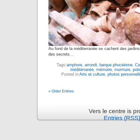
Au fond de la méditerranée se cachent des jardin
des secrets…
Tags:
amphore
,
arrondi
,
barque phocéénne
,
Co
méditérranée
,
mémoire
,
murmure
,
poti
Posted in
Arts et culture
,
photos personnell
« Older Entries
Vers le centre is 
Entries (RSS