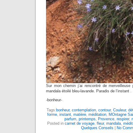
Sur mon chemin j’ai rencontré de merveilleuse 
mandala étoilé bleu-lavande. Paradis de l’instant .
-bonheur-
Tags:
bonheur
,
contemplation
,
contour
,
Couleur
,
dét
forme
,
instant
,
matière
,
méditation
,
MOntagne Sain
parfum
,
printemps
,
Provence
,
respirer
,
Posted in
carnet de voyage
,
fleur
,
mandala
,
médit
Quelques Conseils
|
No Comm