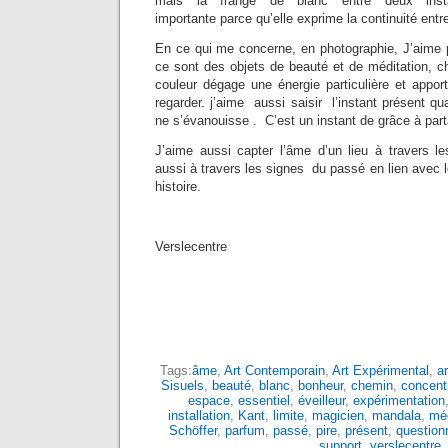
mais la frange de blanc entre deux inst
importante parce qu’elle exprime la continuité entr
En ce qui me concerne, en photographie, J’aime p
ce sont des objets de beauté et de méditation, c
couleur dégage une énergie particulière et appor
regarder. j’aime aussi saisir l’instant présent qu
ne s’évanouisse . C’est un instant de grâce à parta
J’aime aussi capter l’âme d’un lieu à travers le
aussi à travers les signes du passé en lien avec l
histoire.
Verslecentre
Tags:
âme
,
Art Contemporain
,
Art Expérimental
,
ar
Sisuels
,
beauté
,
blanc
,
bonheur
,
chemin
,
concent
espace
,
essentiel
,
éveilleur
,
expérimentation
installation
,
Kant
,
limite
,
magicien
,
mandala
,
méd
Schöffer
,
parfum
,
passé
,
pire
,
présent
,
questio
support
,
verslecentre