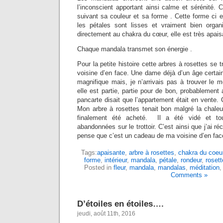
l’inconscient apportant ainsi calme et sérénité.
suivant sa couleur et sa forme . Cette forme ci 
les pétales sont lisses et vraiment bien organ
directement au chakra du cœur, elle est très apais
Chaque mandala transmet son énergie .
Pour la petite histoire cette arbres à rosettes se 
voisine d’en face. Une dame déjà d’un âge certain.
magnifique mais, je n’arrivais pas à trouver le m
elle est partie, partie pour de bon, probablemen
pancarte disait que l’appartement était en vente. 
Mon arbre à rosettes tenait bon malgré la chaleu
finalement été acheté. Il a été vidé et to
abandonnées sur le trottoir. C’est ainsi que j’ai ré
pense que c’est un cadeau de ma voisine d’en fa
Tags:
apaisante
,
arbre à rosettes
,
chakra du coeu
forme
,
intérieur
,
mandala
,
pétale
,
rondeur
,
rosett
Posted in
fleur
,
mandala
,
mandalas
,
méditation
Comments »
D’étoiles en étoiles….
jeudi, août 11th, 2016