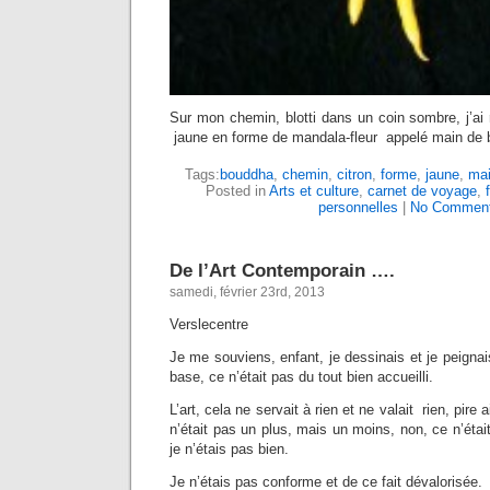
Sur mon chemin, blotti dans un coin sombre, j’ai 
jaune en forme de mandala-fleur appelé main de
Tags:
bouddha
,
chemin
,
citron
,
forme
,
jaune
,
ma
Posted in
Arts et culture
,
carnet de voyage
,
personnelles
|
No Comment
De l’Art Contemporain ….
samedi, février 23rd, 2013
Verslecentre
Je me souviens, enfant, je dessinais et je peigna
base, ce n’était pas du tout bien accueilli.
L’art, cela ne servait à rien et ne valait rien, pire
n’était pas un plus, mais un moins, non, ce n’étai
je n’étais pas bien.
Je n’étais pas conforme et de ce fait dévalorisée.