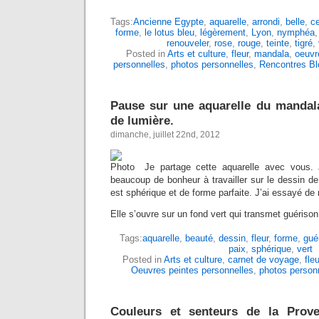
Tags:
Ancienne Egypte
,
aquarelle
,
arrondi
,
belle
,
ce
forme
,
le lotus bleu
,
légèrement
,
Lyon
,
nymphéa
renouveler
,
rose
,
rouge
,
teinte
,
tigré
,
Posted in
Arts et culture
,
fleur
,
mandala
,
oeuvre
personnelles
,
photos personnelles
,
Rencontres Bl
Pause sur une aquarelle du mandal
de lumière.
dimanche, juillet 22nd, 2012
Je partage cette aquarelle avec vous. Je
beaucoup de bonheur à travailler sur le dessin de
est sphérique et de forme parfaite. J’ai essayé de 
Elle s’ouvre sur un fond vert qui transmet guérison
Tags:
aquarelle
,
beauté
,
dessin
,
fleur
,
forme
,
gué
paix
,
sphérique
,
vert
Posted in
Arts et culture
,
carnet de voyage
,
fleu
Oeuvres peintes personnelles
,
photos person
Couleurs et senteurs de la Prov