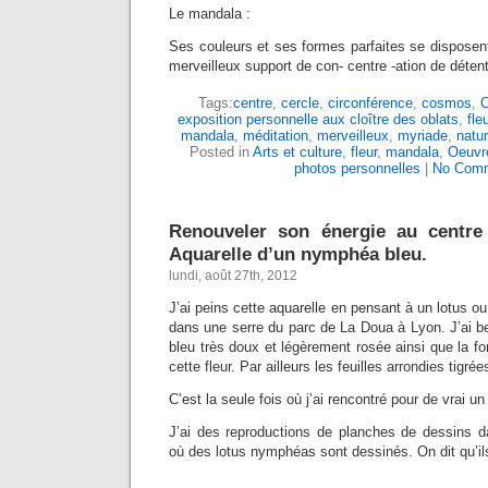
Le mandala :
Ses couleurs et ses formes parfaites se disposen
merveilleux support de con- centre -ation de détent
Tags:
centre
,
cercle
,
circonférence
,
cosmos
,
C
exposition personnelle aux cloître des oblats
,
fle
mandala
,
méditation
,
merveilleux
,
myriade
,
natu
Posted in
Arts et culture
,
fleur
,
mandala
,
Oeuvre
photos personnelles
|
No Comm
Renouveler son énergie au centre
Aquarelle d’un nymphéa bleu.
lundi, août 27th, 2012
J’ai peins cette aquarelle en pensant à un lotus 
dans une serre du parc de La Doua à Lyon. J’ai b
bleu très doux et légèrement rosée ainsi que la f
cette fleur. Par ailleurs les feuilles arrondies tigré
C’est la seule fois où j’ai rencontré pour de vrai 
J’ai des reproductions de planches de dessins d
où des lotus nymphéas sont dessinés. On dit qu’ils