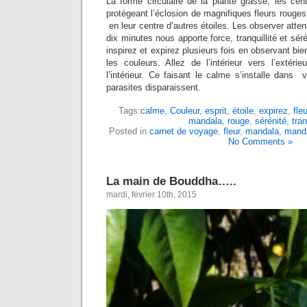
La forme circulaire de la plante grasse, les cent
protégeant l’éclosion de magnifiques fleurs rouges
en leur centre d’autres étoiles. Les observer att
dix minutes nous apporte force, tranquillité et sé
inspirez et expirez plusieurs fois en observant bie
les couleurs. Allez de l’intérieur vers l’extérie
l’intérieur. Ce faisant le calme s’installe dans 
parasites disparaissent.
Tags:
calme
,
Couleur
,
esprit
,
étoile
,
expirez
,
fleu
mandala
,
rouge
,
sérénité
,
tran
Posted in
carnet de voyage
,
fleur
,
mandala
,
mand
No Comments »
La main de Bouddha…..
mardi, février 10th, 2015