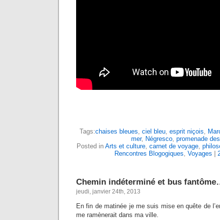
Tags:
chaises bleues
,
ciel bleu
,
esprit niçois
,
Mar
mer
,
Négresco
,
promenade des
Posted in
Arts et culture
,
carnet de voyage
,
philos
Rencontres Blogogiques
,
Voyages
|
Chemin indéterminé et bus fantôme
jeudi, janvier 24th, 2013
En fin de matinée je me suis mise en quête de l’end
me ramènerait dans ma ville.