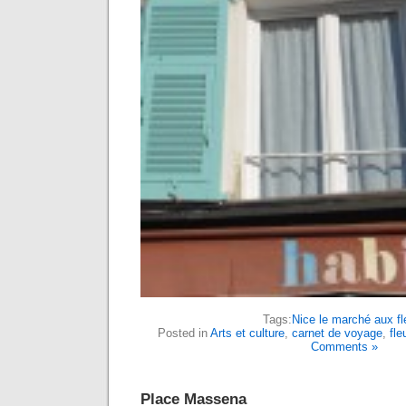
Tags:
Nice le marché aux fl
Posted in
Arts et culture
,
carnet de voyage
,
fle
Comments »
Place Massena