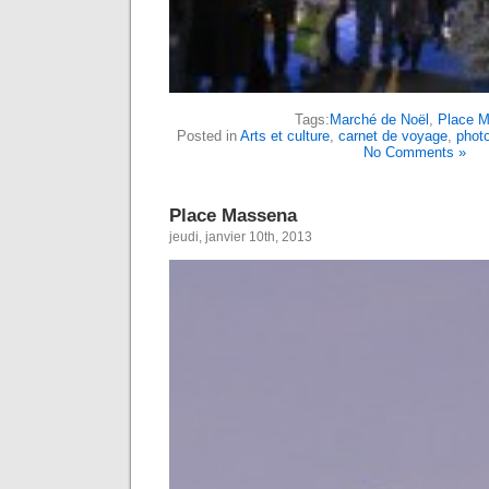
Tags:
Marché de Noël
,
Place 
Posted in
Arts et culture
,
carnet de voyage
,
phot
No Comments »
Place Massena
jeudi, janvier 10th, 2013