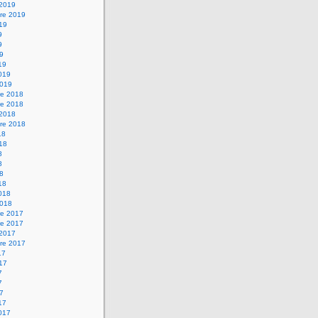
 2019
re 2019
019
9
9
19
19
2019
2019
e 2018
e 2018
 2018
re 2018
18
018
8
8
18
18
2018
2018
e 2017
e 2017
 2017
re 2017
17
017
7
7
17
17
2017