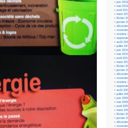
juin 201
mai 201
avril 201
mars 20
février 
janvier 
décembr
novembr
octobre
septemb
août 20
juillet 2
juin 201
mai 201
avril 20
mars 20
février 
janvier 
décembr
novembr
octobre
septemb
août 20
juillet 2
juin 200
mai 200
avril 20
mars 20
février 
janvier 
décembr
novembr