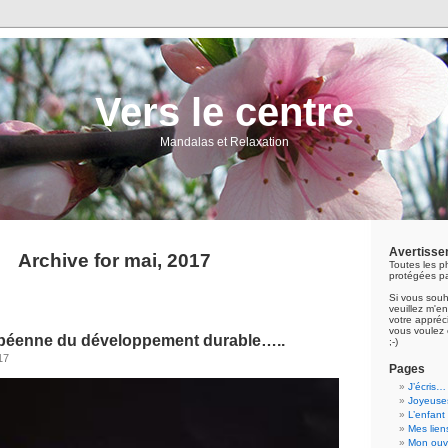
Vers le centre
Mandalas et Relaxation
Avertisse
Archive for mai, 2017
Toutes les p
protégées pa
Si vous souh
veuillez m'
votre appréci
vous voulez 
péenne du développement durable…..
;-)
17
Pages
J’écris…
Joyeuses
L’enfant
Mes lien
Mon ouvr