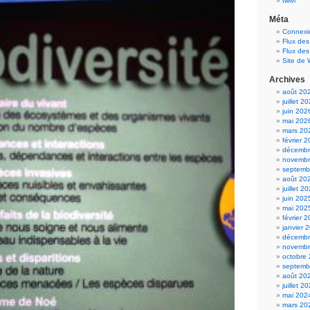
twivi
Méta
Connexi
Flux des
Flux de
Site de
Archives
août 20
juillet 2
juin 202
mai 202
mars 20
février 
décembr
novembr
septemb
août 20
juillet 2
juin 202
mai 202
février 
janvier 
décembr
novembr
octobre
septemb
août 20
juillet 2
mai 202
mars 20