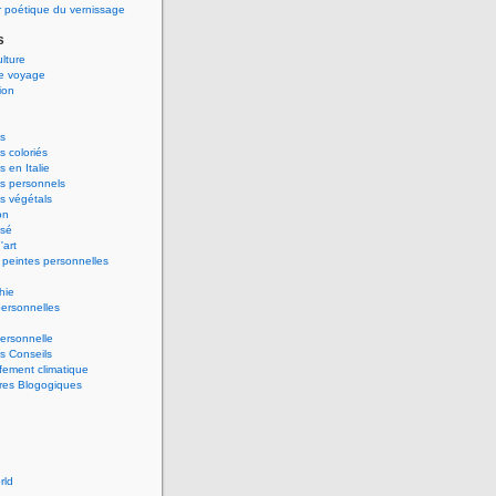
 poétique du vernissage
s
ulture
de voyage
ion
s
 coloriés
 en Italie
s personnels
s végétals
on
ssé
'art
peintes personnelles
hie
ersonnelles
ersonnelle
s Conseils
ement climatique
res Blogogiques
rld