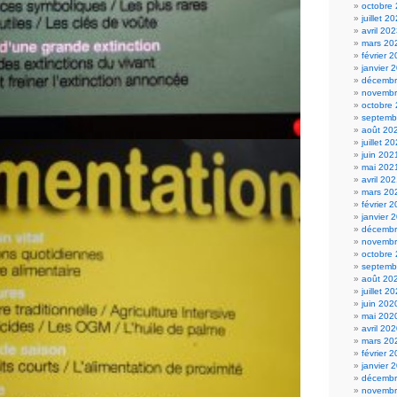
octobre
juillet 2
avril 20
mars 20
février 
janvier 
décembr
novembr
octobre
septemb
août 20
juillet 2
juin 202
mai 202
avril 20
mars 20
février 
janvier 
décembr
novembr
octobre
septemb
août 20
juillet 2
juin 202
mai 202
avril 20
mars 20
février 
janvier 
décembr
novembr