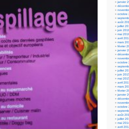
janvier 
décembr
novembr
octobre
septemb
août 20
juillet 2
juin 201
mai 201
avril 20
mars 20
février 
janvier 
décembr
novembr
octobre
septemb
juillet 2
juin 201
mai 201
avril 20
mars 20
février 
janvier 
décembr
novembr
octobre
septemb
août 20
juillet 2
mai 201
avril 20