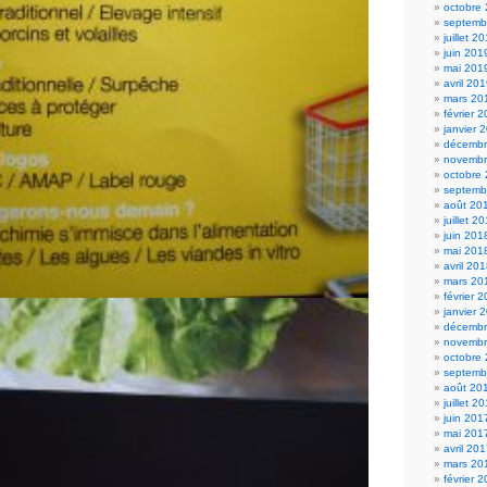
octobre
septemb
juillet 2
juin 201
mai 201
avril 20
mars 20
février 
janvier 
décembr
novembr
octobre
septemb
août 20
juillet 2
juin 201
mai 201
avril 20
mars 20
février 
janvier 
décembr
novembr
octobre
septemb
août 20
juillet 2
juin 201
mai 201
avril 20
mars 20
février 