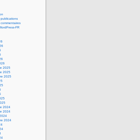
on
 publications
s commentaires
 WordPress-FR
26
026
6
6
26
2026
e 2025
e 2025
re 2025
25
025
5
5
2025
2025
e 2024
e 2024
 2024
re 2024
24
024
4
24