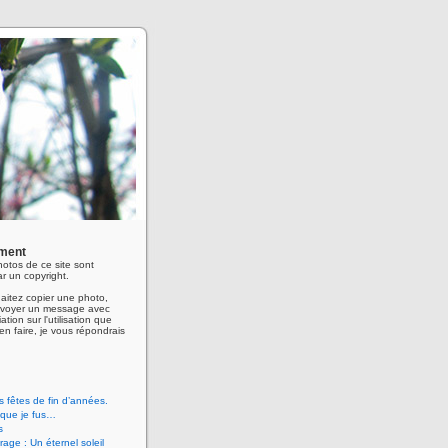
ment
hotos de ce site sont
r un copyright.
aitez copier une photo,
envoyer un message avec
ation sur l'utilisation que
en faire, je vous répondrais
 fêtes de fin d’années.
 que je fus…
s
age : Un éternel soleil