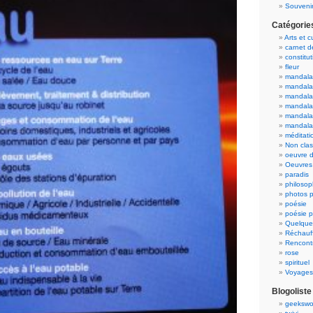
Souvenir
Catégorie
Arts et c
carnet 
constitut
fleur
mandala
mandala
mandalas
mandalas
mandala
mandala
méditati
Non cla
oeuvre d
Oeuvres 
paradis
philosop
photos p
poésie
poésie p
Quelque
Réchauff
Rencont
rose
spirituel
Voyages
Blogoliste
geekswo