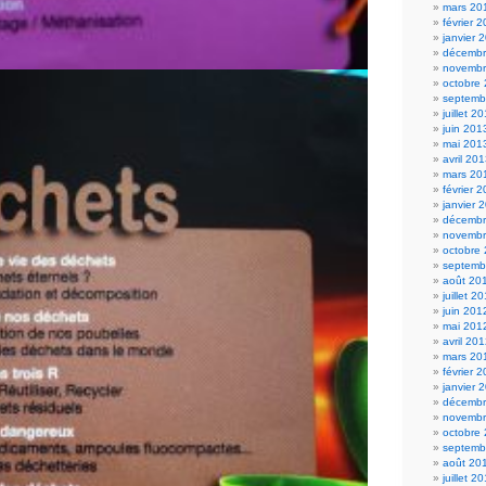
mars 20
février 
janvier 
décembr
novembr
octobre
septemb
juillet 2
juin 201
mai 201
avril 20
mars 20
février 
janvier 
décembr
novembr
octobre
septemb
août 20
juillet 2
juin 201
mai 201
avril 20
mars 20
février 
janvier 
décembr
novembr
octobre
septemb
août 20
juillet 2