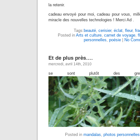
la retenir.
cadeau envoyé pour moi, cadeau pour vous, mille
miracle des nouvelles technologies ! Merci Ad .
Tags:
beauté
,
cerisier
,
éclat
,
fleur
,
fra
Posted in
Arts et culture
,
carnet de voyage
,
f
personnelles
,
poésie
|
No Com
Et de plus près….
mercredi, avril 14th, 2010
se sont plutôt des grel
Posted in
mandalas
,
photos personnelles