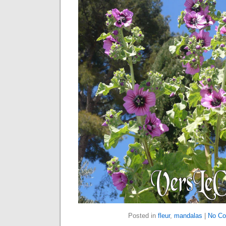
Posted in
fleur
,
mandalas
|
No C