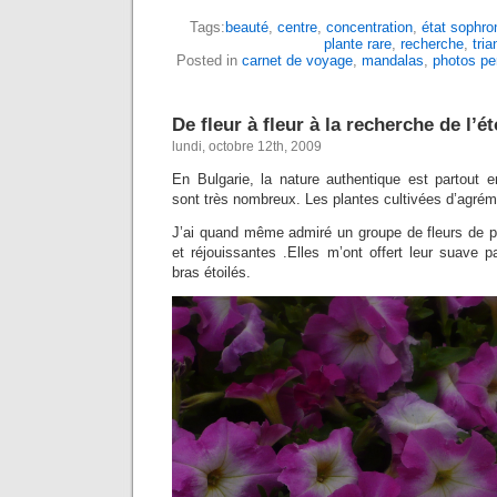
Tags:
beauté
,
centre
,
concentration
,
état sophro
plante rare
,
recherche
,
tria
Posted in
carnet de voyage
,
mandalas
,
photos pe
De fleur à fleur à la recherche de l’é
lundi, octobre 12th, 2009
En Bulgarie, la nature authentique est partout e
sont très nombreux. Les plantes cultivées d’agrém
J’ai quand même admiré un groupe de fleurs de p
et réjouissantes .Elles m’ont offert leur suave 
bras étoilés.