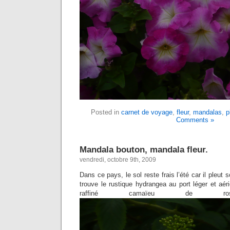
Posted in
carnet de voyage
,
fleur
,
mandalas
,
p
Comments »
Mandala bouton, mandala fleur.
vendredi, octobre 9th, 2009
Dans ce pays, le sol reste frais l’été car il pleut 
trouve le rustique hydrangea au port léger et aér
raffiné camaïeu de