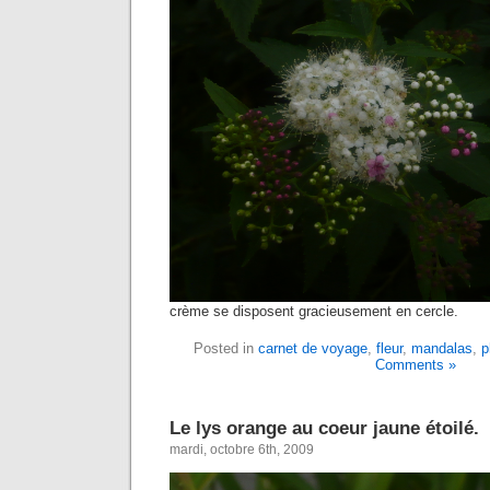
crème se disposent gracieusement en cercle.
Posted in
carnet de voyage
,
fleur
,
mandalas
,
p
Comments »
Le lys orange au coeur jaune étoilé.
mardi, octobre 6th, 2009