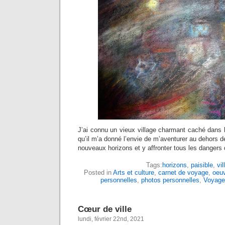
J’ai connu un vieux village charmant caché dans l
qu’il m’a donné l’envie de m’aventurer au dehors d
nouveaux horizons et y affronter tous les dangers 
Tags:
horizons
,
paisible
,
vil
Posted in
Arts et culture
,
carnet de voyage
,
oeuv
personnelles
,
photos personnelles
,
Voyage
Cœur de ville
lundi, février 22nd, 2021