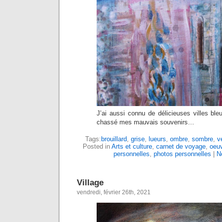
J’ai aussi connu de délicieuses villes ble
chassé mes mauvais souvenirs…
Tags:
brouillard
,
grise
,
lueurs
,
ombre
,
sombre
,
v
Posted in
Arts et culture
,
carnet de voyage
,
oeuv
personnelles
,
photos personnelles
|
N
Village
vendredi, février 26th, 2021