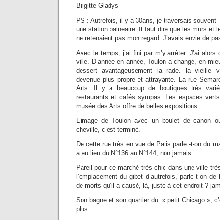
Brigitte Gladys
PS : Autrefois, il y a 30ans, je traversais souven
une station balnéaire. Il faut dire que les murs et l
ne retenaient pas mon regard. J’avais envie de pas
Avec le temps, j’ai fini par m’y arrêter. J’ai alors
ville. D’année en année, Toulon a changé, en mie
dessert avantageusement la rade. la vieille vi
devenue plus propre et attrayante. La rue Semar
Arts. Il y a beaucoup de boutiques très var
restaurants et cafés sympas. Les espaces vert
musée des Arts offre de belles expositions.
L’image de Toulon avec un boulet de canon ou
cheville, c’est terminé.
De cette rue très en vue de Paris parle -t-on du m
a eu lieu du N°136 au N°144, non jamais…
Pareil pour ce marché très chic dans une ville très
l’emplacement du gibet d’autrefois, parle t-on de
de morts qu’il a causé, là, juste à cet endroit ? j
Son bagne et son quartier du » petit Chicago », c’
plus.