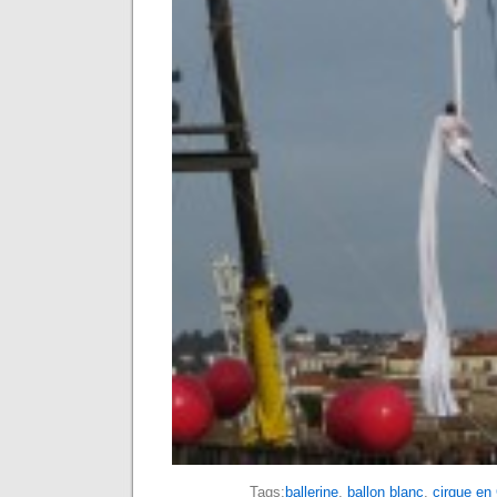
Tags:
ballerine
,
ballon blanc
,
cirque en 