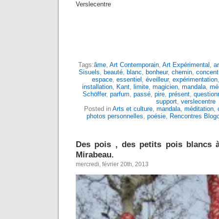
Verslecentre
Tags:
âme
,
Art Contemporain
,
Art Expérimental
,
ar
Sisuels
,
beauté
,
blanc
,
bonheur
,
chemin
,
concent
espace
,
essentiel
,
éveilleur
,
expérimentation
installation
,
Kant
,
limite
,
magicien
,
mandala
,
méd
Schöffer
,
parfum
,
passé
,
pire
,
présent
,
questio
support
,
verslecentre
Posted in
Arts et culture
,
mandala
,
méditation
,
photos personnelles
,
poésie
,
Rencontres Blog
Des pois , des petits pois blancs 
Mirabeau.
mercredi, février 20th, 2013