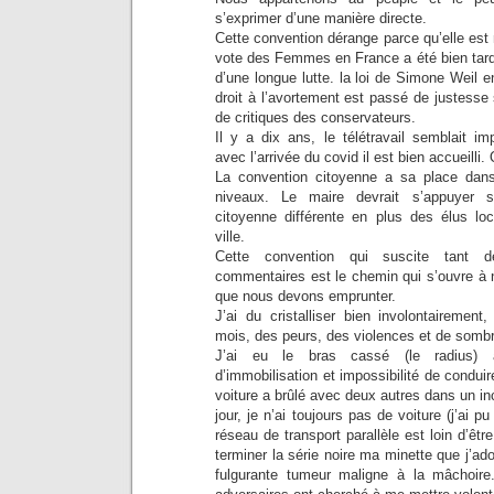
s’exprimer d’une manière directe.
Cette convention dérange parce qu’elle est 
vote des Femmes en France a été bien tardif
d’une longue lutte. la loi de Simone Weil e
droit à l’avortement est passé de justess
de critiques des conservateurs.
Il y a dix ans, le télétravail semblait imp
avec l’arrivée du covid il est bien accueilli. 
La convention citoyenne a sa place dans
niveaux. Le maire devrait s’appuyer 
citoyenne différente en plus des élus loc
ville.
Cette convention qui suscite tant 
commentaires est le chemin qui s’ouvre à 
que nous devons emprunter.
J’ai du cristalliser bien involontairemen
mois, des peurs, des violences et de sombr
J’ai eu le bras cassé (le radius)
d’immobilisation et impossibilité de condui
voiture a brûlé avec deux autres dans un in
jour, je n’ai toujours pas de voiture (j’ai p
réseau de transport parallèle est loin d’être
terminer la série noire ma minette que j’ad
fulgurante tumeur maligne à la mâchoir