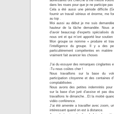
adversaires ont cherché à me mettre volon
dans les roues pour que je ne participe pas 
Cela a été aussi une période difficile (G
fournir un travail sérieux et énorme, me fo
au top .
Moi aussi au début je me suis demandée si
hauteur de la tâche demandée. Nous a
d’avoir beaucoup d’experts spécialisés 
nous ont et qui m’ont apporté leur soutien
Mon groupe se nomme « produire et travai
l’intelligence du groupe. Il y a des p
particulièrement compétentes en matière
vraiment fait avancer les choses
J’ai du essuyer des remarques cinglantes e
-Tu nous coûtes cher !
Nous travaillons sur la base du volo
participation citoyenne et des centaines 
comptabilisées .
Nous avons des petites indemnités pour
sur la base d’un juré d’assise et pas do
travaillons le dimanche…Et la moitié quand
vidéo conférence.
J’ai été amenée a travailler avec zoom, un 
intéressant quand on est à distance.