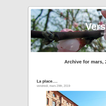
Vers
Man
Archive for mars,
La place….
vendredi, mars 29th, 2019