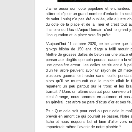
J’aime aussi son côté populaire et enchanteur
attirer et réjouir un grand nombre d’enfants.La scu
de saint Louis) n’a pas été oubliée, elle a juste c
du côté de la place et de la mer et c’est tout a
l’histoire du Duc d’Anjou.Demain c’est le grand jo
l’inauguration et la place sera fin prête.
*Aujourd’hui 11 octobre 2020, ce bel arbre que l
ginkgo biloba de 150 ans d’age a failli mourir p
Mettre de grosses dalles de béton sur une place et
penser aux dégâts que cela pourrait causer à la vé
une grossière erreur. Les dalles se situent à à pe
d’un tel arbre peuvent avoir un rayon de 20 mèt
plusieurs guerres est rester sans feuille pendant
alors qu’il se murmurait que la mairie allait le
repartent un peu partout sur le tronc et les bra
tramait ? Dans un ultime sursaut pour survivre a-t
c’est étrange, nous sommes en automne et pas 
en général, cet arbre se pare d’écus d’or et ses f
Ps : Que cela soit pour ceci ou pour cela le maîtr
prévoir en amont ce qui pourrait se passer. Notre 
fiche et nous risquons bel et bien d’aller vers 
impacterait même l’avenir de notre planète *