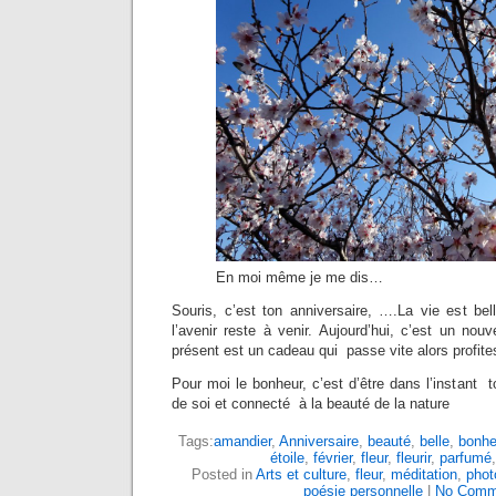
En moi même je me dis…
Souris, c’est ton anniversaire, ….La vie est be
l’avenir reste à venir. Aujourd’hui, c’est un nouv
présent est un cadeau qui passe vite alors profite
Pour moi le bonheur, c’est d’être dans l’instant t
de soi et connecté à la beauté de la nature
Tags:
amandier
,
Anniversaire
,
beauté
,
belle
,
bonhe
étoile
,
février
,
fleur
,
fleurir
,
parfumé
Posted in
Arts et culture
,
fleur
,
méditation
,
phot
poésie personnelle
|
No Comm