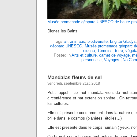
Musée promenade géoparc UNESCO de haute-pr
Dignes les Bains
Tags:
air
,
animaux
,
biodiversité
,
brigitte Gladys
géoparc UNESCO
,
Musée promenade géoparc de
oiseau
,
Témoins
,
terre
,
végét
Posted in
Arts et culture
,
carnet de voyage
,
mé
personnelle
,
Voyages
|
No Com
Mandalas fleurs de sel
vendredi, septembre 21st, 2018
Petit rappel : Le mot mandala vient du mot sansk
circonférence et par extension sphère . On retro
les cultures.
Elle est présente constamment dans la nature (fleu
brille dans le cosmos (planètes, étoiles…)
Elle est présente dans le corps humain ( yeux, nom
On la voit son influence tout autour de nous dan