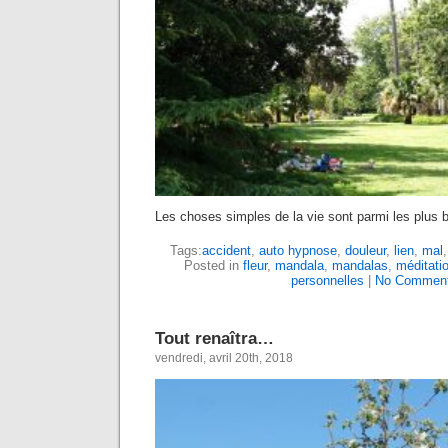
Les choses simples de la vie sont parmi les plus b
Tags:
accident
,
auto hypnose
,
douleur
,
lien
,
mal
Posted in
fleur
,
mandala
,
mandalas
,
méditati
personnelles
|
No Comment
Tout renaîtra…
vendredi, avril 20th, 2018