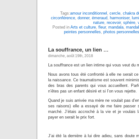
Tags:
amour inconditionnel
,
cercle
,
chakra d
circonférence
,
donner
,
émeraud
,
harmoniser
,
lum
nature
,
recevoir
,
sphère
,
Posted in
Arts et culture
,
fleur
,
mandala
,
mandal
peintes personnelles
,
photos personnelle
La souffrance, un lien …
dimanche, août 19th, 2018
La souffrance est un lien intime qui vous veut du 
Nous avons tous été confronté à elle ne serait c
la naissance. Ce traumatisme est souvent minimis
des bras des parents qui vous accueillent. Parfo
n’êtes pas un enfant désiré et si l’on vous rejette.
Quand je suis arrivée ma mère ne voulait pas d’enf
ses raisons) elle a essayé de me faire passer 
marché. J’étais accroché à la vie et je voulais 
payer en serait le prix fort.
J’ai été la dernière à lui dire adieu, sans doute m