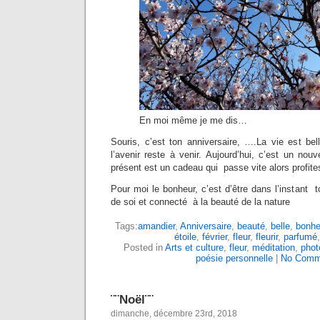
En moi même je me dis…
Souris, c’est ton anniversaire, ….La vie est be
l’avenir reste à venir. Aujourd’hui, c’est un nouv
présent est un cadeau qui passe vite alors profite
Pour moi le bonheur, c’est d’être dans l’instant t
de soi et connecté à la beauté de la nature
Tags:
amandier
,
Anniversaire
,
beauté
,
belle
,
bonhe
étoile
,
février
,
fleur
,
fleurir
,
parfumé
Posted in
Arts et culture
,
fleur
,
méditation
,
phot
poésie personnelle
|
No Comm
¨¨Noël¨¨
dimanche, décembre 23rd, 2018