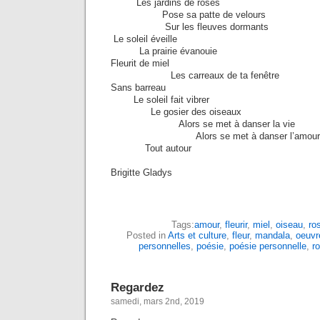
Les jardins de roses
Pose sa patte de velours
Sur les fleuves dormants
Le soleil éveille
La prairie évanouie
Fleurit de miel
Les carreaux de ta fenêtre
Sans barreau
Le soleil fait vibrer
Le gosier des oiseaux
Alors se met à danser la vie
Alors se met à danser l’amour
Tout autour
Brigitte Gladys
Tags:
amour
,
fleurir
,
miel
,
oiseau
,
ro
Posted in
Arts et culture
,
fleur
,
mandala
,
oeuvre
personnelles
,
poésie
,
poésie personnelle
,
r
Regardez
samedi, mars 2nd, 2019