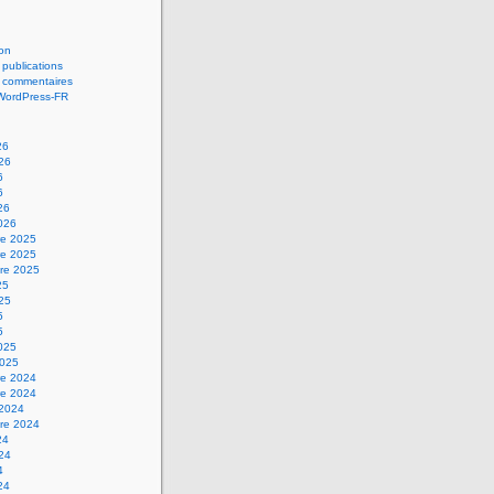
on
 publications
s commentaires
 WordPress-FR
26
026
6
6
26
2026
e 2025
e 2025
re 2025
25
025
5
5
2025
2025
e 2024
e 2024
 2024
re 2024
24
024
4
24