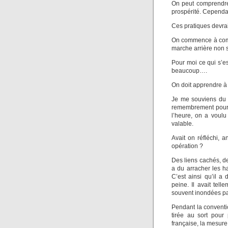
On peut comprendre 
prospérité. Cependan
Ces pratiques devrai
On commence à compr
marche arrière non s
Pour moi ce qui s’es
beaucoup….
On doit apprendre à 
Je me souviens du 
remembrement pour c
l’heure, on a voulu
valable.
Avait on réfléchi, 
opération ?
Des liens cachés, de
a du arracher les ha
C’est ainsi qu’il a
peine. Il avait tell
souvent inondées par
Pendant la conventio
tirée au sort pour
française, la mesure 