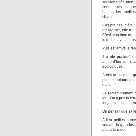
souviens très bien,
connaissais chaque 
hautes, les abeilles
chants…..
Ces prairies, c’étai
est vivante, elle a 
C’est mon âme de poè
le droit d’avoir le re
Puis est arrivé le 
Il a été pratiqué d
aujourd’hui on s’a
écologiques.
Après la seconde gu
plus et toujours plu
maltraitée.
Le remembrement qu
tout. On a pris la te
toujours plus. Le ren
On pensait que sa fer
Adieu petites parce
voulait de grandes s
plus à la mode.