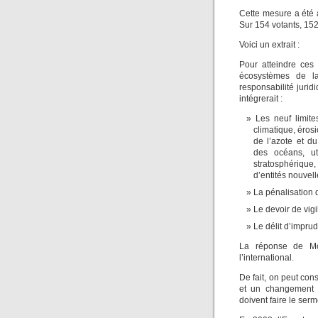
Cette mesure a été 
Sur 154 votants, 152
Voici un extrait :
Pour atteindre ces
écosystèmes de la
responsabilité jurid
intégrerait :
Les neuf limit
climatique, éros
de l’azote et du
des océans, ut
stratosphérique
d’entités nouvell
La pénalisation 
Le devoir de vigi
Le délit d’impru
La réponse de Mons
l’international.
De fait, on peut cons
et un changement de
doivent faire le serm