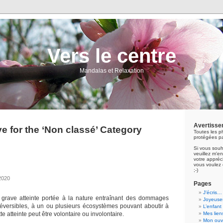
Vers le centre
Mandalas et Relaxation
Avertisse
e for the ‘Non classé’ Category
Toutes les p
protégées pa
Si vous souh
veuillez m'
votre appréci
vous voulez 
;-)
2020
Pages
J’écris…
e grave atteinte portée à la nature entraînant des dommages
Joyeuses
réversibles, à un ou plusieurs écosystèmes pouvant aboutir à
L’enfant
tte atteinte peut être volontaire ou involontaire.
Mes lien
Mon ouvr