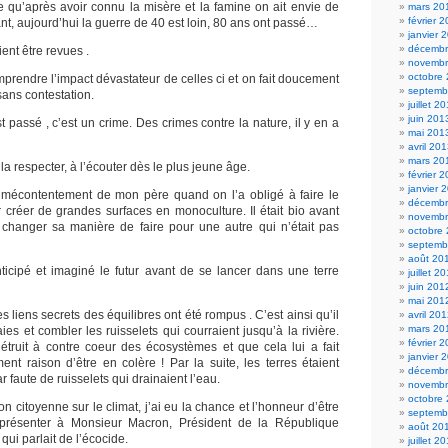
qu’après avoir connu la misère et la famine on ait envie de
mars 20
février 
t, aujourd’hui la guerre de 40 est loin, 80 ans ont passé…
janvier 
décembr
ent être revues .
novembr
octobre
endre l’impact dévastateur de celles ci et on fait doucement
septemb
ans contestation.
juillet 2
juin 201
t passé , c’est un crime. Des crimes contre la nature, il y en a
mai 201
avril 20
mars 20
la respecter, à l’écouter dès le plus jeune âge.
février 
janvier 
mécontentement de mon père quand on l’a obligé à faire le
décembr
réer de grandes surfaces en monoculture. Il était bio avant
novembr
 changer sa manière de faire pour une autre qui n’était pas
octobre
septemb
août 20
anticipé et imaginé le futur avant de se lancer dans une terre
juillet 2
juin 201
mai 201
s liens secrets des équilibres ont été rompus . C’est ainsi qu’il
avril 20
mars 20
ies et combler les ruisselets qui courraient jusqu’à la rivière.
février 
 détruit à contre coeur des écosystèmes et que cela lui a fait
janvier 
ement raison d’être en colère ! Par la suite, les terres étaient
décembr
 faute de ruisselets qui drainaient l’eau.
novembr
octobre
n citoyenne sur le climat, j’ai eu la chance et l’honneur d’être
septemb
 présenter à Monsieur Macron, Président de la République
août 20
qui parlait de l’écocide.
juillet 2