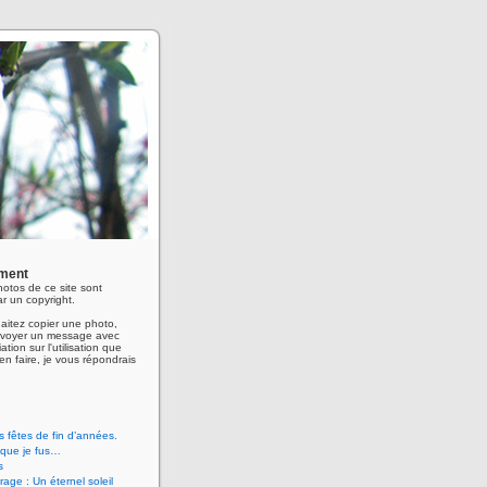
ment
hotos de ce site sont
r un copyright.
aitez copier une photo,
envoyer un message avec
ation sur l'utilisation que
en faire, je vous répondrais
 fêtes de fin d’années.
 que je fus…
s
age : Un éternel soleil