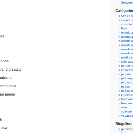
Souvenir
Catégorie
Arts et c
carnet 
constitut
fleur
mandala
uge
mandala
mandalas
mandalas
mandala
mandala
méditati
roehas
Non cla
oeuvre d
grand créateur
Oeuvres 
paradis
 odorata
philosop
photos p
acetocella
poésie
poésie p
aria media
Quelque
Réchauff
Rencont
rose
spirituel
Voyages
ta
Blogoliste
rsica
geekswo