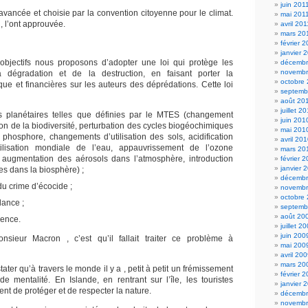
juin 201
avancée et choisie par la convention citoyenne pour le climat.
mai 201
, l’ont approuvée.
avril 201
mars 20
février 
janvier 
 objectifs nous proposons d’adopter une loi qui protège les
décembr
novembr
 dégradation et de la destruction, en faisant porter la
octobre
ique et financières sur les auteurs des déprédations. Cette loi
septemb
août 20
juillet 2
es planétaires telles que définies par le MTES (changement
juin 201
ion de la biodiversité, perturbation des cycles biogéochimiques
mai 201
 phosphore, changements d’utilisation des sols, acidification
avril 20
ilisation mondiale de l’eau, appauvrissement de l’ozone
mars 20
, augmentation des aérosols dans l’atmosphère, introduction
février 
janvier 
es dans la biosphère) ;
décembr
du crime d’écocide ;
novembr
octobre
lance ;
septemb
août 20
dence.
juillet 2
juin 200
ieur Macron , c’est qu’il fallait traiter ce problème à
mai 200
avril 20
mars 20
tater qu’à travers le monde il y a , petit à petit un frémissement
février 
 mentalité. En Islande, en rentrant sur l’île, les touristes
janvier 
ent de protéger et de respecter la nature.
décembr
novembr