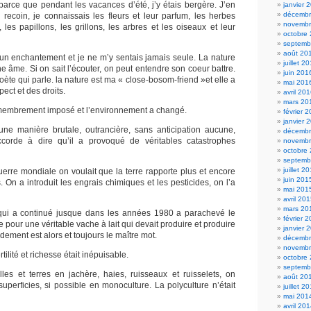
 parce que pendant les vacances d’été, j’y étais bergère. J’en
janvier 
décembr
recoin, je connaissais les fleurs et leur parfum, les herbes
novembr
, les papillons, les grillons, les arbres et les oiseaux et leur
octobre
septemb
août 20
t un enchantement et je ne m’y sentais jamais seule. La nature
juillet 2
une âme. Si on sait l’écouter, on peut entendre son coeur battre.
juin 201
te qui parle. la nature est ma « close-bosom-friend »et elle a
mai 201
spect et des droits.
avril 20
mars 20
remembrement imposé et l’environnement a changé.
février 
janvier 
’une manière brutale, outrancière, sans anticipation aucune,
décembr
ccorde à dire qu’il a provoqué de véritables catastrophes
novembr
octobre
septemb
juillet 2
erre mondiale on voulait que la terre rapporte plus et encore
juin 201
s. On a introduit les engrais chimiques et les pesticides, on l’a
mai 201
avril 20
mars 20
i a continué jusque dans les années 1980 a parachevé le
février 
rre pour une véritable vache à lait qui devait produire et produire
janvier 
dement est alors et toujours le maître mot.
décembr
novembr
tilité et richesse était inépuisable.
octobre
septemb
lles et terres en jachère, haies, ruisseaux et ruisselets, on
août 20
uperficies, si possible en monoculture. La polyculture n’était
juillet 2
mai 201
avril 20