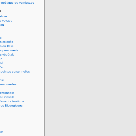
 poétique du vernissage
s
ulture
de voyage
ion
s
 coloriés
 en Italie
s personnels
s végétals
on
ssé
'art
peintes personnelles
hie
ersonnelles
ersonnelle
s Conseils
ement climatique
res Blogogiques
rld