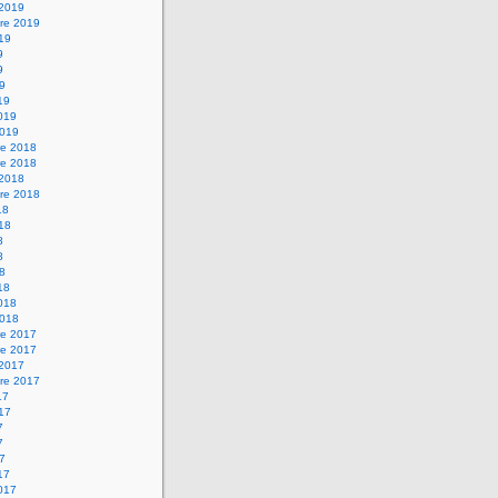
 2019
re 2019
019
9
9
19
19
2019
2019
e 2018
e 2018
 2018
re 2018
18
018
8
8
18
18
2018
2018
e 2017
e 2017
 2017
re 2017
17
017
7
7
17
17
2017