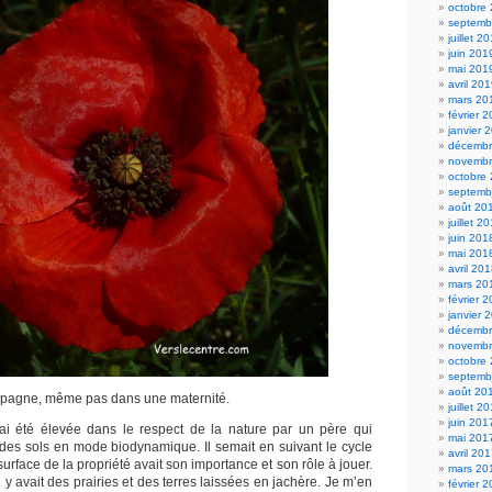
octobre
septemb
juillet 2
juin 201
mai 201
avril 20
mars 20
février 
janvier 
décembr
novembr
octobre
septemb
août 20
juillet 2
juin 201
mai 201
avril 20
mars 20
février 
janvier 
décembr
novembr
octobre
septemb
août 20
mpagne, même pas dans une maternité.
juillet 2
juin 201
’ai été élevée dans le respect de la nature par un père qui
mai 201
e des sols en mode biodynamique. Il semait en suivant le cycle
avril 20
urface de la propriété avait son importance et son rôle à jouer.
mars 20
 y avait des prairies et des terres laissées en jachère. Je m’en
février 