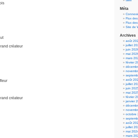
twivi
ois
Méta
Connexi
Flux des
Flux de
Site de
Archives
aut
août 20
juillet 2
grand créateur
juin 202
mai 202
mars 20
février 
décembr
novembr
septemb
août 20
fleur
juillet 2
juin 202
mai 202
février 
grand créateur
janvier 
décembr
novembr
octobre
septemb
août 20
juillet 2
mai 202
mars 20