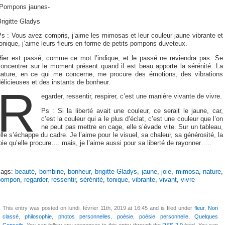
-Pompons jaunes-
rigitte Gladys
s : Vous avez compris, j’aime les mimosas et leur couleur jaune vibrante et
onique, j’aime leurs fleurs en forme de petits pompons duveteux.
Hier est passé, comme ce mot l’indique, et le passé ne reviendra pas. Se
concentrer sur le moment présent quand il est beau apporte la sérénité. La
nature, en ce qui me concerne, me procure des émotions, des vibrations
élicieuses et des instants de bonheur.
R
egarder, ressentir, respirer, c’est une manière vivante de vivre.
Ps : Si la liberté avait une couleur, ce serait le jaune, car,
c’est la couleur qui a le plus d’éclat, c’est une couleur que l’on
ne peut pas mettre en cage, elle s’évade vite. Sur un tableau,
lle s’échappe du cadre. Je l’aime pour le visuel, sa chaleur, sa générosité, la
oie qu’elle procure…. mais, je l’aime aussi pour sa liberté de rayonner…..
Tags:
beauté
,
bombine
,
bonheur
,
brigitte Gladys
,
jaune
,
joie
,
mimosa
,
nature
,
pompon
,
regarder
,
ressentir
,
sérénité
,
tonique
,
vibrante
,
vivant
,
vivre
This entry was posted on lundi, février 11th, 2019 at 16:45 and is filed under
fleur
,
Non
classé
,
philosophie
,
photos personnelles
,
poésie
,
poésie personnelle
,
Quelques