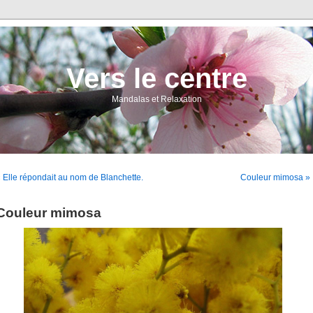
Vers le centre
Mandalas et Relaxation
 Elle répondait au nom de Blanchette.
Couleur mimosa »
Couleur mimosa