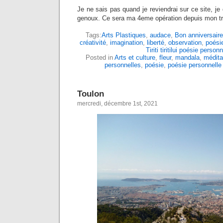
Je ne sais pas quand je reviendrai sur ce site, je
genoux. Ce sera ma 4eme opération depuis mon tr
Tags:
Arts Plastiques
,
audace
,
Bon anniversaire
créativité
,
imagination
,
liberté
,
observation
,
poési
Tiriti tiritilui poésie personn
Posted in
Arts et culture
,
fleur
,
mandala
,
médita
personnelles
,
poésie
,
poésie personnelle
Toulon
mercredi, décembre 1st, 2021