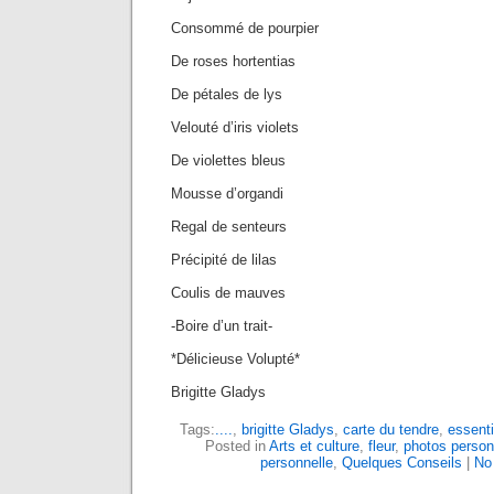
Consommé de pourpier
De roses hortentias
De pétales de lys
Velouté d’iris violets
De violettes bleus
Mousse d’organdi
Regal de senteurs
Précipité de lilas
Coulis de mauves
-Boire d’un trait-
*Délicieuse Volupté*
Brigitte Gladys
Tags:
....
,
brigitte Gladys
,
carte du tendre
,
essenti
Posted in
Arts et culture
,
fleur
,
photos person
personnelle
,
Quelques Conseils
|
No