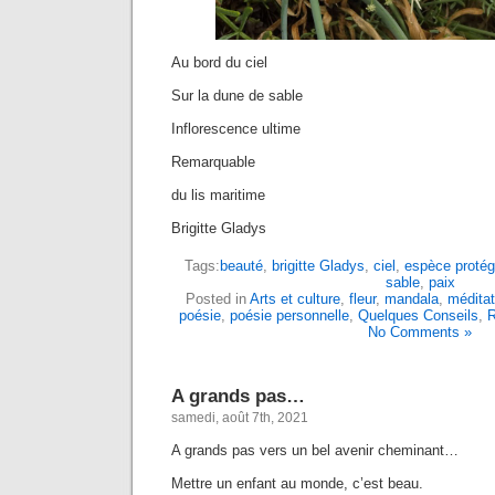
Au bord du ciel
Sur la dune de sable
Inflorescence ultime
Remarquable
du lis maritime
Brigitte Gladys
Tags:
beauté
,
brigitte Gladys
,
ciel
,
espèce proté
sable
,
paix
Posted in
Arts et culture
,
fleur
,
mandala
,
méditat
poésie
,
poésie personnelle
,
Quelques Conseils
,
R
No Comments »
A grands pas…
samedi, août 7th, 2021
A grands pas vers un bel avenir cheminant…
Mettre un enfant au monde, c’est beau.