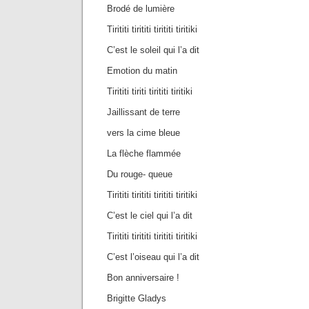
Brodé de lumière
Tirititi tirititi tirititi tiritiki
C’est le soleil qui l’a dit
Emotion du matin
Tirititi tiriti tirititi tiritiki
Jaillissant de terre
vers la cime bleue
La flèche flammée
Du rouge- queue
Tirititi tirititi tirititi tiritiki
C’est le ciel qui l’a dit
Tirititi tirititi tirititi tiritiki
C’est l’oiseau qui l’a dit
Bon anniversaire !
Brigitte Gladys