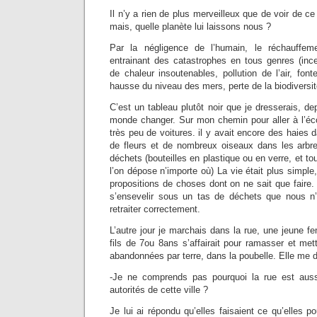
Il n’y a rien de plus merveilleux que de voir de ce p
mais, quelle planète lui laissons nous ?
Par la négligence de l’humain, le réchauffem
entrainant des catastrophes en tous genres (inc
de chaleur insoutenables, pollution de l’air, font
hausse du niveau des mers, perte de la biodiversi
C’est un tableau plutôt noir que je dresserais, de
monde changer. Sur mon chemin pour aller à l’écol
très peu de voitures. il y avait encore des haie
de fleurs et de nombreux oiseaux dans les arbre
déchets (bouteilles en plastique ou en verre, et t
l’on dépose n’importe où) La vie était plus simple,
propositions de choses dont on ne sait que faire.
s’ensevelir sous un tas de déchets que nous n’
retraiter correctement.
L’autre jour je marchais dans la rue, une jeun
fils de 7ou 8ans s’affairait pour ramasser et mett
abandonnées par terre, dans la poubelle. Elle me di
-Je ne comprends pas pourquoi la rue est auss
autorités de cette ville ?
Je lui ai répondu qu’elles faisaient ce qu’elles po