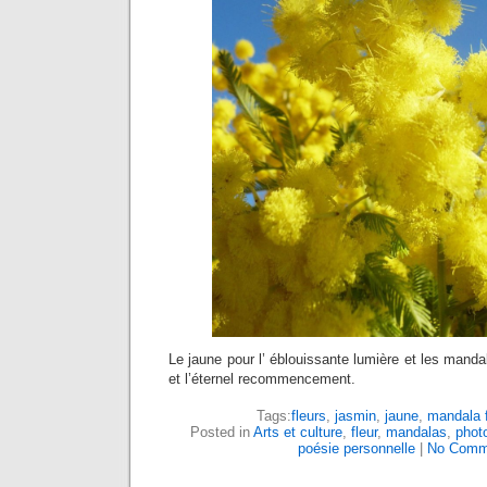
Le jaune pour l’ éblouissante lumière et les mandal
et l’éternel recommencement.
Tags:
fleurs
,
jasmin
,
jaune
,
mandala f
Posted in
Arts et culture
,
fleur
,
mandalas
,
phot
poésie personnelle
|
No Comm