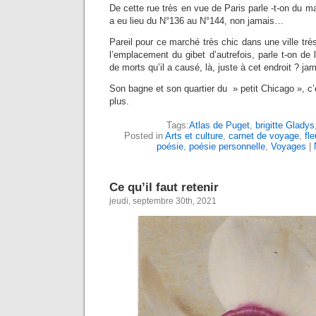
De cette rue très en vue de Paris parle -t-on du m
a eu lieu du N°136 au N°144, non jamais…
Pareil pour ce marché très chic dans une ville très
l’emplacement du gibet d’autrefois, parle t-on de
de morts qu’il a causé, là, juste à cet endroit ? j
Son bagne et son quartier du » petit Chicago », c’
plus.
Tags:
Atlas de Puget
,
brigitte Gladys
Posted in
Arts et culture
,
carnet de voyage
,
fle
poésie
,
poésie personnelle
,
Voyages
|
Ce qu’il faut retenir
jeudi, septembre 30th, 2021