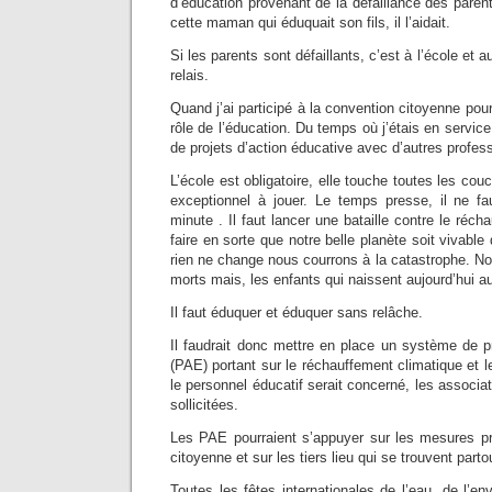
d’éducation provenant de la défaillance des parent
cette maman qui éduquait son fils, il l’aidait.
Si les parents sont défaillants, c’est à l’école et 
relais.
Quand j’ai participé à la convention citoyenne pour l
rôle de l’éducation. Du temps où j’étais en servic
de projets d’action éducative avec d’autres profess
L’école est obligatoire, elle touche toutes les couc
exceptionnel à jouer. Le temps presse, il ne fa
minute . Il faut lancer une bataille contre le récha
faire en sorte que notre belle planète soit vivable 
rien ne change nous courrons à la catastrophe. No
morts mais, les enfants qui naissent aujourd’hui 
Il faut éduquer et éduquer sans relâche.
Il faudrait donc mettre en place un système de p
(PAE) portant sur le réchauffement climatique et l
le personnel éducatif serait concerné, les associat
sollicitées.
Les PAE pourraient s’appuyer sur les mesures p
citoyenne et sur les tiers lieu qui se trouvent part
Toutes les fêtes internationales de l’eau, de l’en