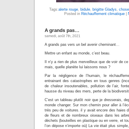
Tags:
alerte rouge
,
bidule
,
brigitte Gladys
,
chose
Posted in
Réchauffement climatique
|
A grands pas…
samedi, août 7th, 2021
A grands pas vers un bel avenir cheminant…
Mettre un enfant au monde, c’est beau.
Il n’y a rien de plus merveilleux que de voir de ce p
mais, quelle planète lui laissons nous ?
Par la négligence de l’humain, le réchauffem
entrainant des catastrophes en tous genres (inc
de chaleur insoutenables, pollution de l’air, font
hausse du niveau des mers, perte de la biodiversi
C’est un tableau plutôt noir que je dresserais, de
monde changer. Sur mon chemin pour aller à l’écol
très peu de voitures. il y avait encore des haie
de fleurs et de nombreux oiseaux dans les arbre
déchets (bouteilles en plastique ou en verre, et t
l’on dépose n’importe où) La vie était plus simple,