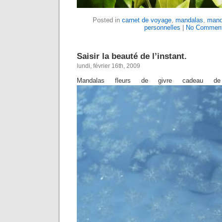
Posted in
carnet de voyage
,
mandalas
,
mand
personnelles
|
No Comment
Saisir la beauté de l’instant.
lundi, février 16th, 2009
Mandalas fleurs de givre cadeau de 