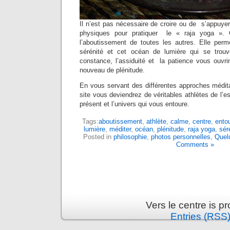
Il n’est pas nécessaire de croire ou de s’appuye
physiques pour pratiquer le « raja yoga ».
l’aboutissement de toutes les autres. Elle perm
sérénité et cet océan de lumière qui se trou
constance, l’assiduité et la patience vous ouvri
nouveau de plénitude.
En vous servant des différentes approches médita
site vous deviendrez de véritables athlètes de l’es
présent et l’univers qui vous entoure.
Tags:
aboutissement
,
athlète
,
calme
,
centre
,
ento
lumière
,
méditer
,
océan
,
plénitude
,
raja yoga
,
sér
Posted in
philosophie
,
photos personnelles
,
Quel
Comments »
Vers le centre is 
Entries (RSS