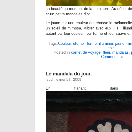
sa beauté au moment de la floraison . Au début de f
et un petits mandalas d’or.
Le jaune est une couleur qui chasse la mélancolie
un soleil du mimosa, Vibrer avec eux. Ils illu
autant par leur couleur, leur forme et leur suave et
Tags:
Couleur
,
éternel
,
forme
,
illuminer
,
jaune
,
mi
soleil
Posted in
carnet de voyage
,
fleur
,
mandalas
,
Comments »
Le mandala du jour.
jeudi, février 5th, 2009
En flânant dans