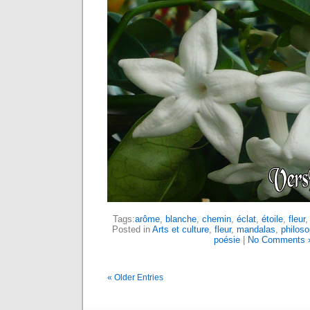
Tags:
arôme
,
blanche
,
chemin
,
éclat
,
étoile
,
fleur
Posted in
Arts et culture
,
fleur
,
mandalas
,
philoso
poésie
|
No Comments 
« Older Entries