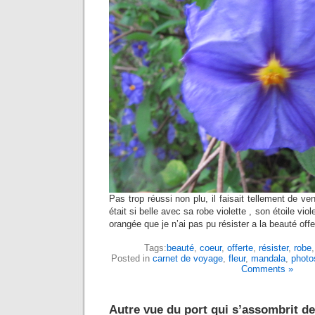
Pas trop réussi non plu, il faisait tellement de ven
était si belle avec sa robe violette , son étoile vi
orangée que je n’ai pas pu résister a la beauté offe
Tags:
beauté
,
coeur
,
offerte
,
résister
,
robe
Posted in
carnet de voyage
,
fleur
,
mandala
,
photo
Comments »
Autre vue du port qui s’assombrit d