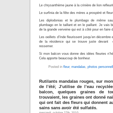
Le chrysanthème jaune à la crinière de lion refleur
Le surfinia de la fête des mères a prospéré et fleu
Les diplodonias et le plumbago de même sauf
plumbago en le taillant et en le paillant. Je vais b
de la grande verveine qui est à côté pour en faire d
Les oeillets d’Inde fleurissent jusqu’en décembre et
de la résidence qui se trouve juste devant
ressemer.
Si mon balcon vous donne des idées fleuries n’hési
Cela apporte beaucoup de bonheur.
Posted in
fleur
,
mandalas
,
photos personnel
Rutilants mandalas rouges, sur mon
de l’été; J’utilise de l’eau recycl
balcon, quelques graines de to
trouvaient, les graines ont donné na
qui ont fait des fleurs qui donnent a
sains sans avoir été sulfatés.
mercredi, octobre 27th, 2010