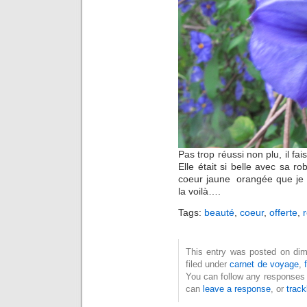
Pas trop réussi non plu, il fai
Elle était si belle avec sa ro
coeur jaune orangée que je n’
la voilà….
Tags:
beauté
,
coeur
,
offerte
,
r
This entry was posted on dim
filed under
carnet de voyage
,
You can follow any responses 
can
leave a response
, or
trac