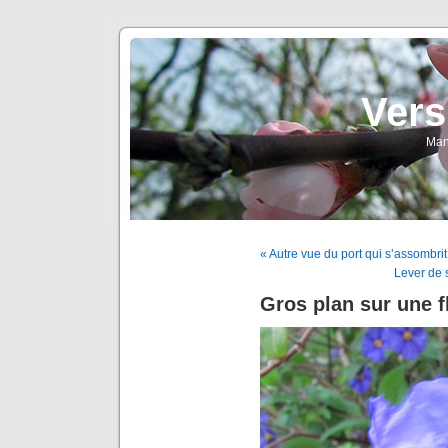
Vers
Man
« Autre vue du port qui s’assombri
Lever de 
Gros plan sur une f