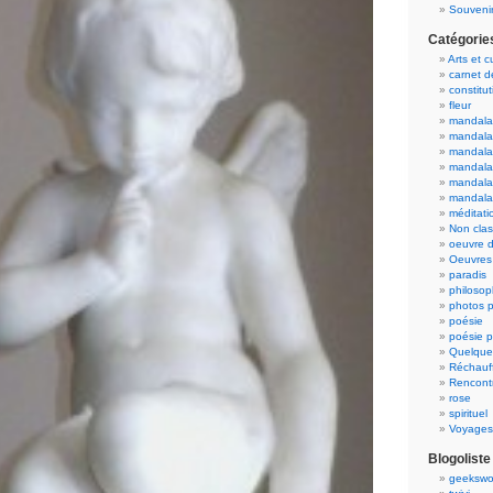
Souvenir
Catégorie
Arts et c
carnet 
constitut
fleur
mandala
mandala
mandalas
mandalas
mandala
mandala
méditati
Non cla
oeuvre d
Oeuvres 
paradis
philosop
photos p
poésie
poésie p
Quelque
Réchauff
Rencont
rose
spirituel
Voyages
Blogoliste
geekswo