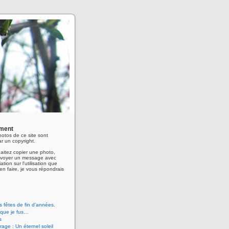
ment
hotos de ce site sont
r un copyright.
aitez copier une photo,
envoyer un message avec
ation sur l'utilisation que
en faire, je vous répondrais
 fêtes de fin d’années.
 que je fus…
s
age : Un éternel soleil