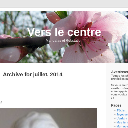
Vers le centre
Mandalas et Relaxation
Avertisse
Archive for juillet, 2014
Toutes les p
protégées pa
Si vous souh
veuillez m'
votre appréci
vous voulez 
;-)
14
Pages
J’écris…
Joyeuses
L’enfant
Mes lien
Mon ouvr