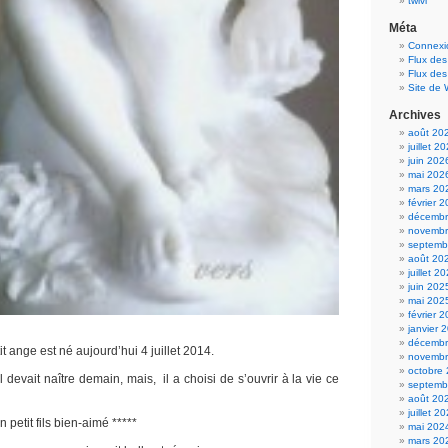
twivi
Méta
Connexi
Flux des
Flux de
Site de
Archives
août 20
juillet 2
juin 202
mai 202
mars 20
février 
décembr
novembr
septemb
août 20
juillet 2
juin 202
mai 202
février 
janvier 
décembr
etit ange est né aujourd’hui 4 juillet 2014.
novembr
octobre
, il devait naître demain, mais, il a choisi de s’ouvrir à la vie ce
septemb
août 20
juillet 2
petit fils bien-aimé *****
mai 202
mars 20