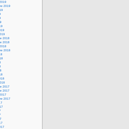
 2019
re 2019
019
9
9
19
19
2019
2019
e 2018
e 2018
 2018
re 2018
18
018
8
8
18
18
2018
2018
e 2017
e 2017
 2017
re 2017
17
017
7
7
17
17
2017