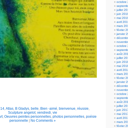
octobre
septemb
juillet 2
juin 201
mai 201
avril 20
mars 20
février 
janvier 
décembr
novembr
octobre
septemb
août 20
juillet 2
juin 201
mai 201
avril 20
mars 20
février 
janvier 
décembr
novembr
octobre
septemb
août 20
juillet 2
014
,
Atlas
,
B Gladys
,
belle
,
Bien -aimé
,
bienvenue
,
réussie
,
juin 201
Sculpture angelot
,
vendredi
,
vie
mai 201
rt
,
Oeuvres peintes personnelles
,
photos personnelles
,
poésie
avril 20
personnelle
|
No Comments »
mars 20
février 