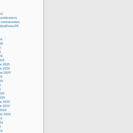
on
 publications
s commentaires
 WordPress-FR
26
026
6
6
26
2026
e 2025
e 2025
re 2025
25
025
5
5
2025
2025
e 2024
e 2024
 2024
re 2024
24
024
4
24