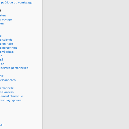
 poétique du vernissage
s
ulture
de voyage
ion
s
 coloriés
 en Italie
s personnels
s végétals
on
ssé
'art
peintes personnelles
hie
ersonnelles
ersonnelle
s Conseils
ement climatique
res Blogogiques
rld