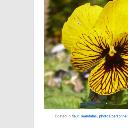
Posted in
fleur
,
mandalas
,
photos personnel