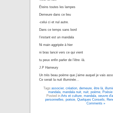
Éteins toutes les lampes
Demeure dans ce lieu
-celui ci et nul autre.
Dans ce temps sans bord
l’instant est un mandala
Ni main aggripée à hier
ni bras lancé vers ce qui vient
tu peux enfin parler de l’être -là.
J.P Hameury
Un très beau poème que j’aime auquel je vais ass
Ce serait la nuit illuminée…
Tags:
associer
,
création
,
demeure
,
être là
,
illum
mandala
,
mandala nuit
,
nuit
,
poème
,
Poésie
Posted in
Arts et culture
,
mandala
,
oeuvre d'a
personnelles
,
poésie
,
Quelques Conseils
,
Ren
Comments »