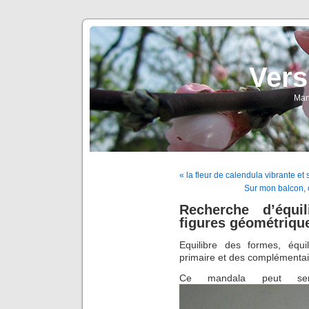
Vers
Man
« la fleur de calendula vibrante et 
Sur mon balcon, 
Recherche d’équi
figures géométriqu
Equilibre des formes, équil
primaire et des complémentai
Ce mandala peut serv