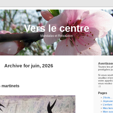
Vers le centre
Mandalas et Relaxation
Avertisse
Archive for juin, 2026
Toutes les p
protégées pa
Si vous souh
veuillez m'
votre appréci
vous voulez 
 martinets
;-)
Pages
J’écris…
Joyeuses
L’enfant
Mes lien
Mon ouvr