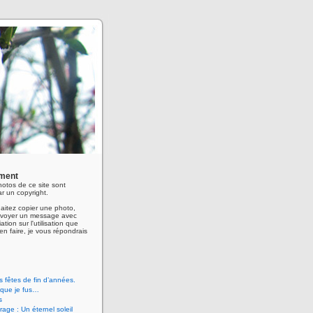
ment
hotos de ce site sont
r un copyright.
aitez copier une photo,
envoyer un message avec
ation sur l'utilisation que
en faire, je vous répondrais
 fêtes de fin d’années.
 que je fus…
s
age : Un éternel soleil