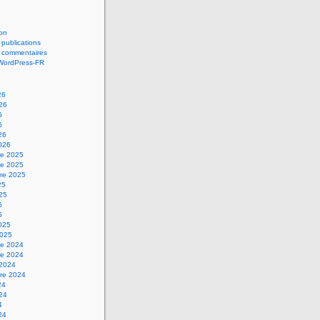
on
 publications
s commentaires
 WordPress-FR
26
026
6
6
26
2026
e 2025
e 2025
re 2025
25
025
5
5
2025
2025
e 2024
e 2024
 2024
re 2024
24
024
4
24