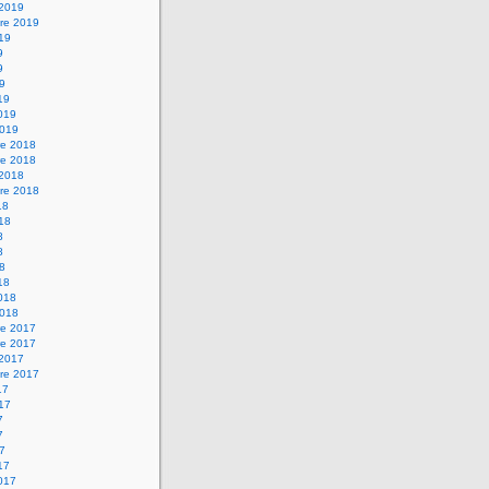
 2019
re 2019
019
9
9
19
19
2019
2019
e 2018
e 2018
 2018
re 2018
18
018
8
8
18
18
2018
2018
e 2017
e 2017
 2017
re 2017
17
017
7
7
17
17
2017