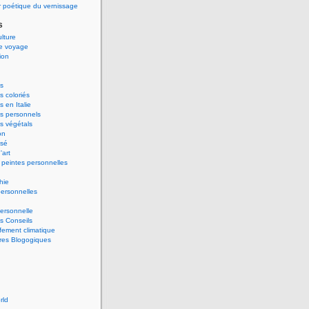
 poétique du vernissage
s
ulture
de voyage
ion
s
 coloriés
 en Italie
s personnels
s végétals
on
ssé
'art
peintes personnelles
hie
ersonnelles
ersonnelle
s Conseils
ement climatique
res Blogogiques
rld