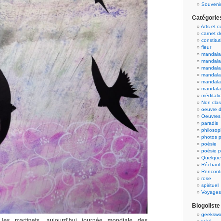
Souvenir
Catégorie
Arts et c
carnet 
constitut
fleur
mandala
mandala
mandalas
mandalas
mandala
mandala
méditati
Non cla
oeuvre d
Oeuvres 
paradis
philosop
photos p
poésie
poésie p
Quelque
Réchauff
Rencont
rose
spirituel
Voyages
Blogoliste
geekswo
les martinets, aujourd’hui journée mondiale des