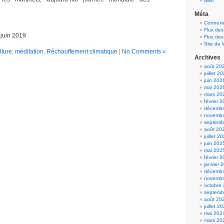
twivi
Méta
Connexi
Flux des
 juin 2019
Flux de
Site de
lture
,
méditation
,
Réchauffement climatique
|
No Comments »
Archives
août 20
juillet 2
juin 202
mai 202
mars 20
février 
décembr
novembr
septemb
août 20
juillet 2
juin 202
mai 202
février 
janvier 
décembr
novembr
octobre
septemb
août 20
juillet 2
mai 202
mars 20