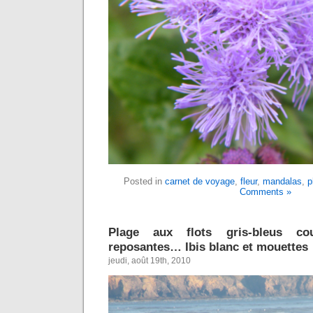
Posted in
carnet de voyage
,
fleur
,
mandalas
,
p
Comments »
Plage aux flots gris-bleus co
reposantes… Ibis blanc et mouettes
jeudi, août 19th, 2010