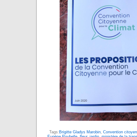
Tags:
Brigitte Gladys Marobin
,
Convention citoyen
Eugène Poubelle
,
fleur
,
jardin
,
ministère de la tran