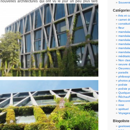
 nouvelles architectures qui ont vu le jour un peu plus tard.
Souvenir
Catégorie
Arts et c
carnet 
constitut
fleur
mandala
mandala
mandalas
mandalas
mandala
mandala
méditati
Non cla
oeuvre d
Oeuvres 
paradis
philosop
photos p
poésie
poésie p
Quelque
Réchauff
Rencont
rose
spirituel
Voyages
Blogoliste
geekswo