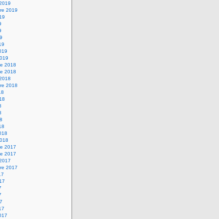
 2019
re 2019
019
9
9
19
19
2019
2019
e 2018
e 2018
 2018
re 2018
18
018
8
8
18
18
2018
2018
e 2017
e 2017
 2017
re 2017
17
017
7
7
17
17
2017