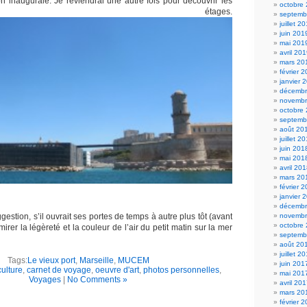
on inaugurale. Je reviendrai une autre fois pour découvrir les
octobre
res étages.
septemb
juillet 2
juin 201
mai 201
avril 20
mars 20
février 
janvier 
décembr
novembr
octobre
septemb
août 20
juillet 2
juin 201
mai 201
avril 20
mars 20
février 
janvier 
décembr
gestion, s’il ouvrait ses portes de temps à autre plus tôt (avant
novembr
octobre
irer la légèreté et la couleur de l’air du petit matin sur la mer
septemb
août 20
juillet 2
Tags:
Le vieux port
,
Marseille
,
MUCEM
juin 201
culture
,
carnet de voyage
,
oeuvre d'art
,
photos personnelles
,
mai 201
Voyages
|
No Comments »
avril 20
mars 20
février 