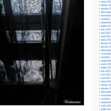
mars 20
février 
janvier 
décembr
novembr
octobre
septemb
juillet 2
juin 201
mai 201
avril 20
mars 20
février 
janvier 
décembr
novembr
octobre
septemb
août 20
juillet 2
juin 201
mai 201
avril 20
mars 20
février 
janvier 
décembr
novembr
octobre
septemb
août 20
juillet 2