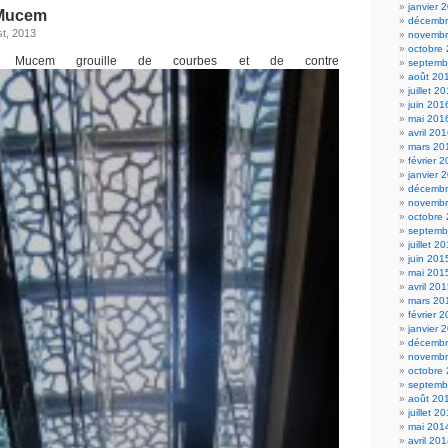
janvier 
 Mucem
décembr
t, 2013
novembr
octobre
 Mucem grouille de courbes et de contre
septemb
août 20
juillet 2
juin 201
mai 201
avril 20
mars 20
février 
janvier 
décembr
novembr
octobre
septemb
juillet 2
juin 201
mai 201
avril 20
mars 20
février 
janvier 
décembr
novembr
octobre
septemb
août 20
juillet 2
mai 201
avril 20