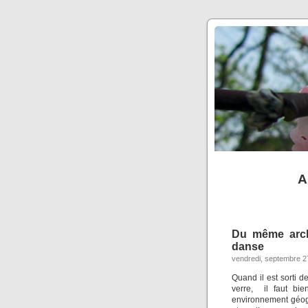
A
Du même archi
danse
vendredi, septembre 2
Quand il est sorti d
verre, il faut bie
environnement géogra