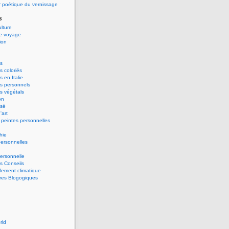
 poétique du vernissage
s
ulture
de voyage
ion
s
 coloriés
 en Italie
s personnels
s végétals
on
ssé
'art
peintes personnelles
hie
ersonnelles
ersonnelle
s Conseils
ement climatique
res Blogogiques
rld