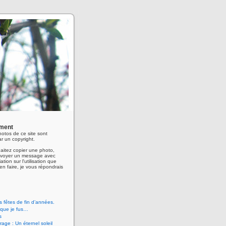
ment
hotos de ce site sont
r un copyright.
aitez copier une photo,
envoyer un message avec
ation sur l'utilisation que
en faire, je vous répondrais
 fêtes de fin d’années.
 que je fus…
s
age : Un éternel soleil