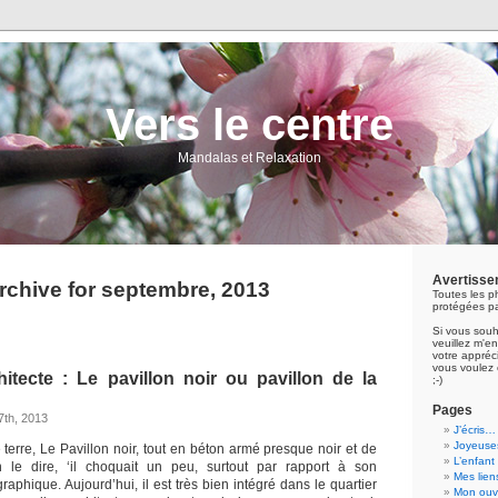
Vers le centre
Mandalas et Relaxation
Avertisse
rchive for septembre, 2013
Toutes les p
protégées pa
Si vous souh
veuillez m'
votre appréci
vous voulez 
tecte : Le pavillon noir ou pavillon de la
;-)
Pages
7th, 2013
J’écris…
Joyeuses
e terre, Le Pavillon noir, tout en béton armé presque noir et de
L’enfant
n le dire, ‘il choquait un peu, surtout par rapport à son
Mes lien
phique. Aujourd’hui, il est très bien intégré dans le quartier
Mon ouvr