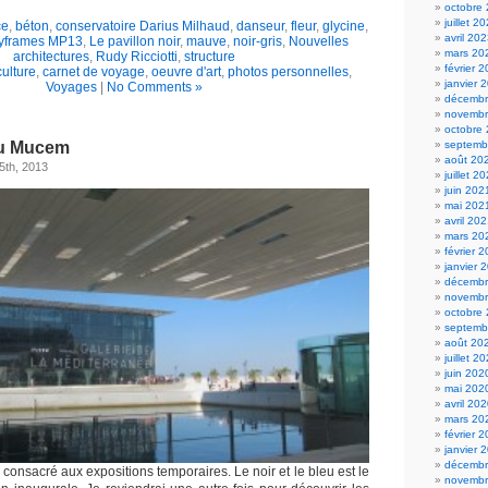
octobre
juillet 2
ce
,
béton
,
conservatoire Darius Milhaud
,
danseur
,
fleur
,
glycine
,
avril 20
yframes MP13
,
Le pavillon noir
,
mauve
,
noir-gris
,
Nouvelles
mars 20
architectures
,
Rudy Ricciotti
,
structure
février 
culture
,
carnet de voyage
,
oeuvre d'art
,
photos personnelles
,
janvier 
Voyages
|
No Comments »
décembr
novembr
octobre
du Mucem
septemb
août 20
5th, 2013
juillet 2
juin 202
mai 202
avril 20
mars 20
février 
janvier 
décembr
novembr
octobre
septemb
août 20
juillet 2
juin 202
mai 202
avril 20
mars 20
février 
janvier 
décembr
consacré aux expositions temporaires. Le noir et le bleu est le
novembr