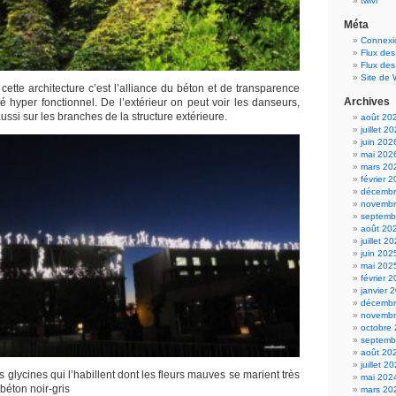
twivi
Méta
Connexi
Flux des
Flux de
Site de
ette architecture c’est l’alliance du béton et de transparence
Archives
é hyper fonctionnel. De l’extérieur on peut voir les danseurs,
ussi sur les branches de la structure extérieure.
août 20
juillet 2
juin 202
mai 202
mars 20
février 
décembr
novembr
septemb
août 20
juillet 2
juin 202
mai 202
février 
janvier 
décembr
novembr
octobre
septemb
août 20
juillet 2
 glycines qui l’habillent dont les fleurs mauves se marient très
mai 202
béton noir-gris
mars 20