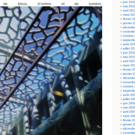
juin 201
 de bleus, d’ombre et de lumière.
mai 201
avril 201
mars 20
février 
janvier 
décembr
novembr
octobre
septemb
août 20
juillet 2
juin 201
mai 201
avril 20
mars 20
février 
janvier 
décembr
novembr
octobre
septemb
août 20
juillet 2
juin 200
mai 200
avril 20
mars 20
février 
janvier 
décembr
novembr