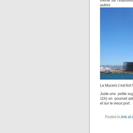
thème de l’expositi
aut
Le Mucem c’est fort !
Juste une petite sug
11h) on pourrait adm
et sur le vieux port.
Posted in
Arts et 