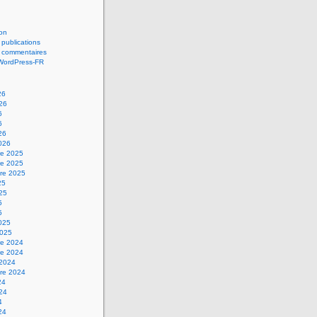
on
 publications
s commentaires
 WordPress-FR
26
026
6
6
26
2026
e 2025
e 2025
re 2025
25
025
5
5
2025
2025
e 2024
e 2024
 2024
re 2024
24
024
4
24