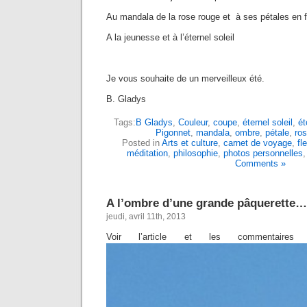
Au mandala de la rose rouge et à ses pétales en 
A la jeunesse et à l’éternel soleil
Je vous souhaite de un merveilleux été.
B. Gladys
Tags:
B Gladys
,
Couleur
,
coupe
,
éternel soleil
,
ét
Pigonnet
,
mandala
,
ombre
,
pétale
,
ro
Posted in
Arts et culture
,
carnet de voyage
,
fle
méditation
,
philosophie
,
photos personnelles
Comments »
A l’ombre d’une grande pâquerette…
jeudi, avril 11th, 2013
Voir l’article et les commentair