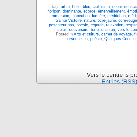
Tags:
arbre
,
belle
,
bleu
,
ciel
,
cime
,
coeur
,
consci
horizon
,
dominante
,
écorce
,
émerveillement
,
émot
immersion
,
inspiration
,
lumière
,
méditation
,
médi
Sainte Victoire
,
nature
,
ocre-jaune
,
ocre-rouge
pesanteur pas
,
poésie
,
regarde
,
relaxation
,
respir
soleil
,
souvenaire
,
terre
,
unisson
,
vers le cen
Posted in
Arts et culture
,
carnet de voyage
,
f
personnelles
,
poésie
,
Quelques Conseil
Vers le centre is 
Entries (RSS