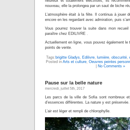
heureux et totalement électrisés, ils recommen
nouveau, elle la prolongea par un saut de biche ré
L’atmosphère était à la fête. Il continua à jouer
encore en les regardant avec admiration, puis s’arr
Vous pourrez trouver la suite dans mon recueil
paraître chez EDILIVRE .
Actuellement en ligne, vous pouvez également le 
points de vente.
Tags:
brigitte Gladys
,
Edilivre
,
lumière
,
obscurité
,
Posted in
Arts et culture
,
Oeuvres peintes personn
|
No Comments »
Pause sur la belle nature
mercredi, juillet 5th, 2017
Les parcs de la ville de Sofia sont nombreux e
d’essences différentes. La nature y est préservée.
L’air est léger et rempli de chlorophylle.