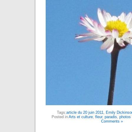
Tags:
article du 20 juin 2011
,
Emily Dickinso
Posted in
Arts et culture
,
fleur
,
paradis
,
photos 
Comments »