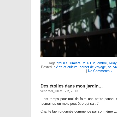
Tags:
grouille
,
lumière
,
MUCEM
,
ombre
,
Rudy 
Posted in
Arts et culture
,
carnet de voyage
,
oeuvre
|
No Comments »
Des étoiles dans mon jardin…
vendredi, juillet 12th, 2013
Il est temps pour moi de faire une petite pause,
semaines un mois peut être qui sait ?
Charité bien ordonnée commence par soi même 