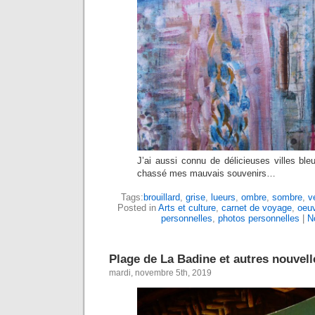
J’ai aussi connu de délicieuses villes ble
chassé mes mauvais souvenirs…
Tags:
brouillard
,
grise
,
lueurs
,
ombre
,
sombre
,
v
Posted in
Arts et culture
,
carnet de voyage
,
oeuv
personnelles
,
photos personnelles
|
N
Plage de La Badine et autres nouvell
mardi, novembre 5th, 2019