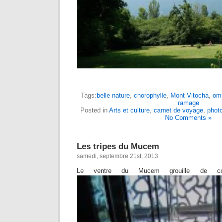
Tags:
belle nature
,
chorophylle
,
Mont Vitocha
,
om
ramage
Posted in
Arts et culture
,
carnet de voyage
,
phot
No Comments »
Les tripes du Mucem
samedi, septembre 21st, 2013
Le ventre du Mucem grouille de co