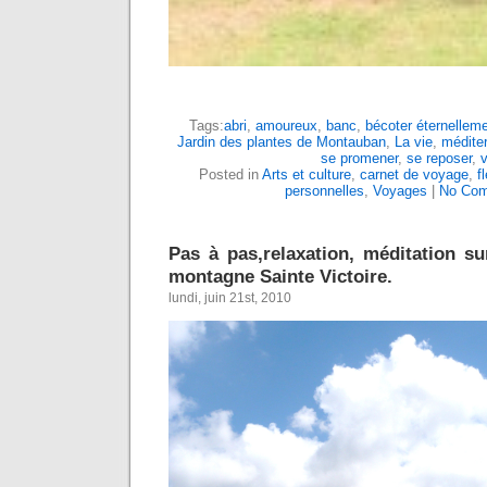
Tags:
abri
,
amoureux
,
banc
,
bécoter éternellem
Jardin des plantes de Montauban
,
La vie
,
méditer
se promener
,
se reposer
,
v
Posted in
Arts et culture
,
carnet de voyage
,
f
personnelles
,
Voyages
|
No Com
Pas à pas,relaxation, méditation su
montagne Sainte Victoire.
lundi, juin 21st, 2010