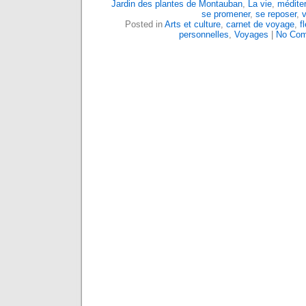
Jardin des plantes de Montauban
,
La vie
,
méditer
se promener
,
se reposer
,
v
Posted in
Arts et culture
,
carnet de voyage
,
f
personnelles
,
Voyages
|
No Com