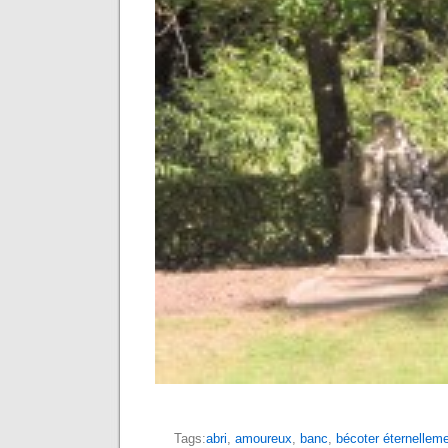
Tags:
abri
,
amoureux
,
banc
,
bécoter éternellem