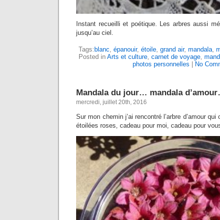
Instant recueilli et poétique. Les arbres aussi mé
jusqu’au ciel.
Tags:
blanc
,
épanouir
,
étoile
,
grand air
,
mandala
,
m
Posted in
Arts et culture
,
carnet de voyage
,
mand
photos personnelles
|
No Comm
Mandala du jour… mandala d’amou
mercredi, juillet 20th, 2016
Sur mon chemin j’ai rencontré l’arbre d’amour qui o
étoilées roses, cadeau pour moi, cadeau pour vou