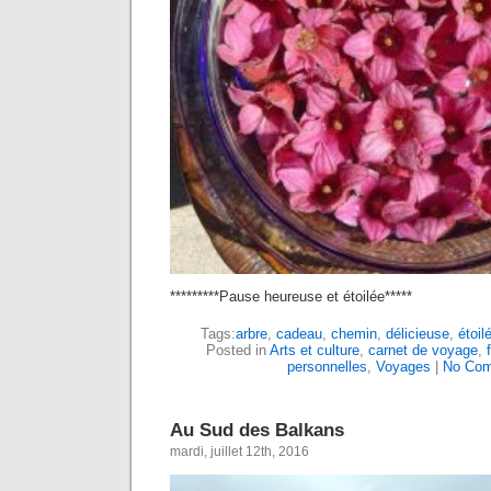
*********Pause heureuse et étoilée*****
Tags:
arbre
,
cadeau
,
chemin
,
délicieuse
,
étoil
Posted in
Arts et culture
,
carnet de voyage
,
personnelles
,
Voyages
|
No Com
Au Sud des Balkans
mardi, juillet 12th, 2016