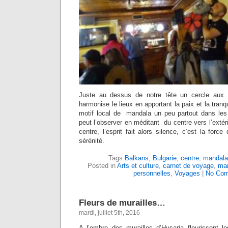
Juste au dessus de notre tête un cercle aux m
harmonise le lieux en apportant la paix et la tran
motif local de mandala un peu partout dans les
peut l’observer en méditant du centre vers l’extérie
centre, l’esprit fait alors silence, c’est la forc
sérénité.
Tags:
Balkans
,
Bulgarie
,
centre
,
mandala
Posted in
Arts et culture
,
carnet de voyage
,
ma
personnelles
,
Voyages
|
No Com
Fleurs de murailles…
mardi, juillet 5th, 2016
A l’ombre des murailles d’Hysaria fleurissent l