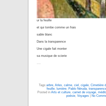
ur la feuille
et qui tombe comme un frais
sable blanc
Dans la transparence
Une cigale fait monter
sa musique de scierie
….
Tags:
arbre
,
Arles
,
calme
,
ciel
,
cigale
,
Cimetière 
feuille
,
lumière
,
Pablo Néruda
,
transparenc
Posted in
Arts et culture
,
carnet de voyage
,
médit
poésie
,
Voyages
|
No Comme