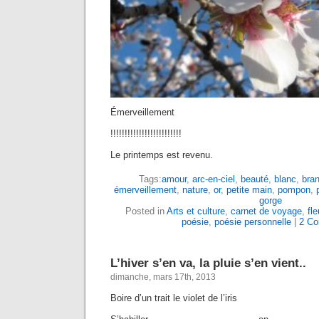
Émerveillement
!!!!!!!!!!!!!!!!!!!!!!!!!
Le printemps est revenu.
Tags:
amour
,
arc-en-ciel
,
beauté
,
blanc
,
bra
émerveillement
,
nature
,
or
,
petite main
,
pompon
,
gorge
Posted in
Arts et culture
,
carnet de voyage
,
fle
poésie
,
poésie personnelle
|
2 C
L’hiver s’en va, la pluie s’en vient..
dimanche, mars 17th, 2013
Boire d’un trait le violet de l’iris