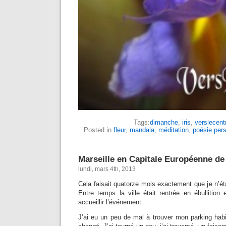
Tags:
dimanche
,
iris
,
verslecent
Posted in
fleur
,
mandala
,
méditation
,
poésie pers
Marseille en Capitale Européenne de 
lundi, mars 4th, 2013
Cela faisait quatorze mois exactement que je n’ét
Entre temps la ville était rentrée en ébullition 
accueillir l’événement .
J’ai eu un peu de mal à trouver mon parking habi