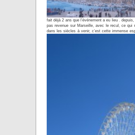
fait déjà 2 ans que l’événement a eu lieu . depuis,
pas revenue sur Marseille, avec le recul, ce qui
dans les siècles à venir, c’est cette immense es