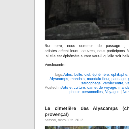
Sur terre, nous sommes de passage , 
artistes créent leurs oeuvres, nous participons à 
si elle est éphémère autant vaut-il qu’elle soit bel
Verslecentre
Tags:
Arles
,
belle
,
ciel
,
éphémère
,
éphitaphe
Alyscamps
,
mandala
,
mandala fleur
,
passage
,
sarcophage
,
verslecentre
,
ve
Posted in
Arts et culture
,
carnet de voyage
,
manda
photos personnelles
,
Voyages
|
No 
Le cimetière des Alyscamps (c
provençal)
samedi, mars 30th, 2013