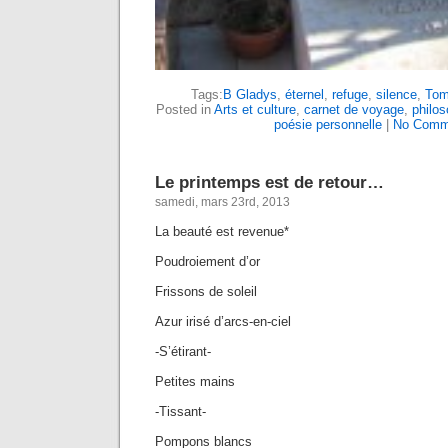
Tags:
B Gladys
,
éternel
,
refuge
,
silence
,
Tom
Posted in
Arts et culture
,
carnet de voyage
,
philos
poésie personnelle
|
No Comm
Le printemps est de retour…
samedi, mars 23rd, 2013
La beauté est revenue*
Poudroiement d’or
Frissons de soleil
Azur irisé d’arcs-en-ciel
-S’étirant-
Petites mains
-Tissant-
Pompons blancs