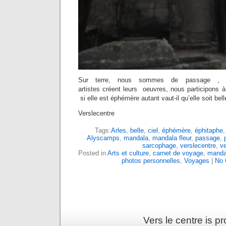
Sur terre, nous sommes de passage , 
artistes créent leurs oeuvres, nous participons à 
si elle est éphémère autant vaut-il qu’elle soit bel
Verslecentre
Tags:
Arles
,
belle
,
ciel
,
éphémère
,
éphitaphe
Alyscamps
,
mandala
,
mandala fleur
,
passage
,
sarcophage
,
verslecentre
,
ve
Posted in
Arts et culture
,
carnet de voyage
,
manda
photos personnelles
,
Voyages
|
No 
Vers le centre is 