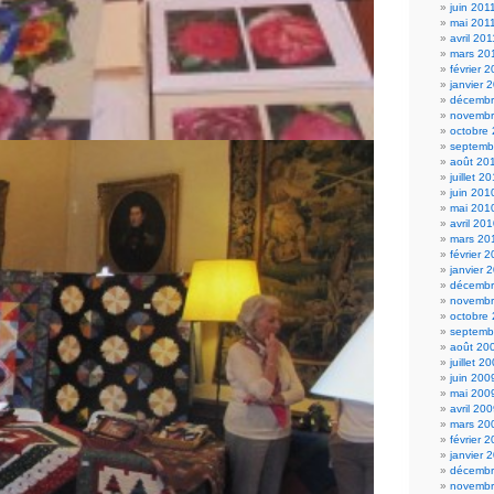
juin 201
mai 201
avril 201
mars 20
février 
janvier 
décembr
novembr
octobre
septemb
août 20
juillet 2
juin 201
mai 201
avril 20
mars 20
février 
janvier 
décembr
novembr
octobre
septemb
août 20
juillet 2
juin 200
mai 200
avril 20
mars 20
février 
janvier 
décembr
novembr