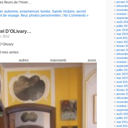
janvier 
es fleurs de l’hiver…
décembr
novembr
er
,
automne
,
ensemencer
,
fumée
,
Sainte Victoire
,
secret
octobre
et de voyage
,
fleur
,
photos personnelles
|
No Comments »
septemb
août 20
juillet 2
juin 201
tel D’OLivary…
mai 201
h, 2012
avril 20
mars 20
D’Olivary
février 
janvier 
nt mes amies
décembr
novembr
autres exposants aussi.
octobre
septemb
juillet 2
juin 201
mai 201
avril 20
mars 20
février 
janvier 
décembr
novembr
octobre
septemb
août 20
juillet 2
mai 201
avril 20