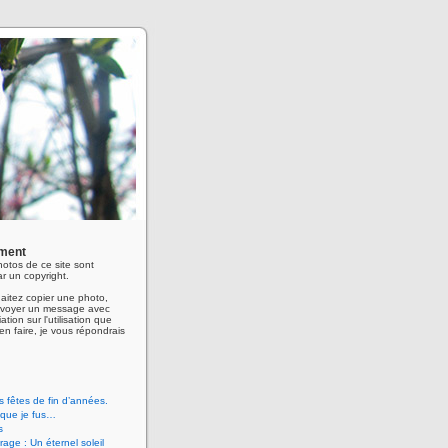
ment
hotos de ce site sont
r un copyright.
aitez copier une photo,
envoyer un message avec
ation sur l'utilisation que
en faire, je vous répondrais
 fêtes de fin d’années.
 que je fus…
s
age : Un éternel soleil