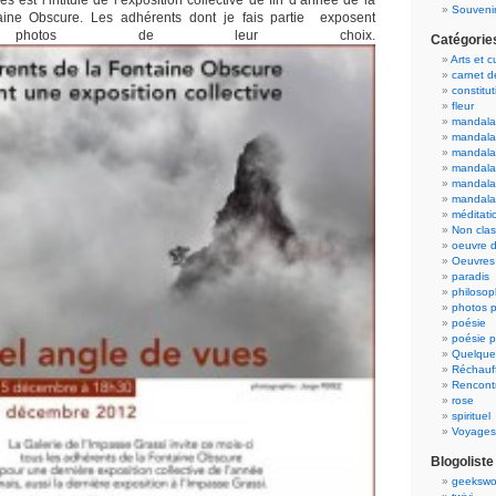
 est l’intitulé de l’exposition collective de fin d’année de la
Souvenir
aine Obscure. Les adhérents dont je fais partie exposent
s photos de leur choix.
Catégorie
Arts et c
carnet 
constitut
fleur
mandala
mandala
mandalas
mandalas
mandala
mandala
méditati
Non cla
oeuvre d
Oeuvres 
paradis
philosop
photos p
poésie
poésie p
Quelque
Réchauff
Rencont
rose
spirituel
Voyages
Blogoliste
geekswo