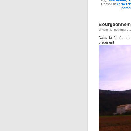
Posted in
carnet d
perso
Bourgeonneme
dimanche, novembre 1
Dans la fumée bleu
prép