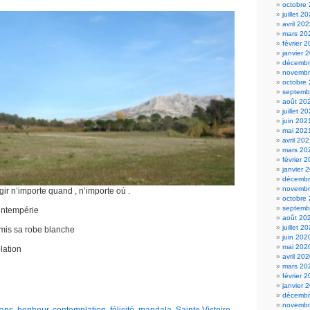
octobre
juillet 2
avril 20
mars 20
février 
janvier 
décembr
novembr
octobre
septemb
août 20
juillet 2
juin 202
mai 202
avril 20
mars 20
février 
janvier 
décembr
novembr
ir n’importe quand , n’importe où .
octobre
septemb
’intempérie
août 20
juillet 2
 mis sa robe blanche
juin 202
mai 202
lation
avril 20
mars 20
février 
janvier 
décembr
novembr
lanc
,
bonheur
,
contemplation
,
félicité
,
mandala
,
Sainte Victoire