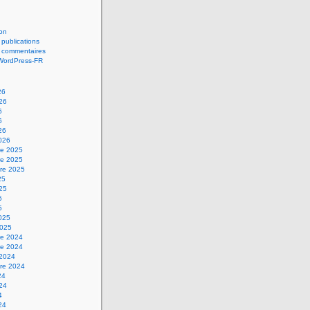
on
 publications
s commentaires
 WordPress-FR
26
026
6
6
26
2026
e 2025
e 2025
re 2025
25
025
5
5
2025
2025
e 2024
e 2024
 2024
re 2024
24
024
4
24