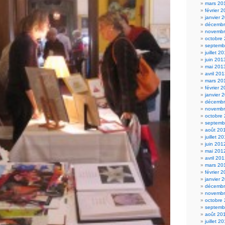
mars 20
février 
janvier 
décembr
novembr
octobre
septemb
juillet 2
juin 201
mai 201
avril 20
mars 20
février 
janvier 
décembr
novembr
octobre
septemb
août 20
juillet 2
juin 201
mai 201
avril 20
mars 20
février 
janvier 
décembr
novembr
octobre
septemb
août 20
juillet 2