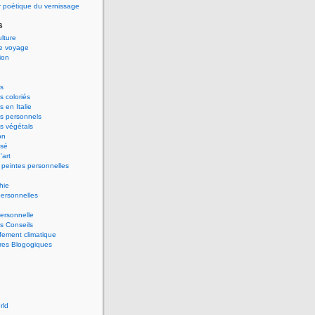
 poétique du vernissage
s
ulture
de voyage
ion
s
 coloriés
 en Italie
s personnels
s végétals
on
ssé
'art
peintes personnelles
hie
ersonnelles
ersonnelle
s Conseils
ement climatique
res Blogogiques
rld