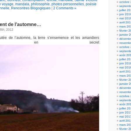
octobre
e voyage
,
mandala
,
philosophie
,
photos personnelles
,
poésie
septemb
nnelle
,
Rencontres Blogogiques
|
2 Comments »
juillet 2
juin 201
mai 201
avril 20
nt de l’automne…
mars 20
8th, 2012
février 
janvier 
tée de l’automne, la terre s’ensemence et les amandiers
décembr
arent en secret
novembr
octobre
septemb
août 20
juillet 2
juin 201
mai 201
avril 20
mars 20
février 
janvier 
décembr
novembr
octobre
septemb
août 20
juillet 2
juin 201
mai 201
avril 20
mars 20
février 