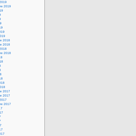
 2019
re 2019
019
9
9
19
19
2019
2019
e 2018
e 2018
 2018
re 2018
18
018
8
8
18
18
2018
2018
e 2017
e 2017
 2017
re 2017
17
017
7
7
17
17
2017