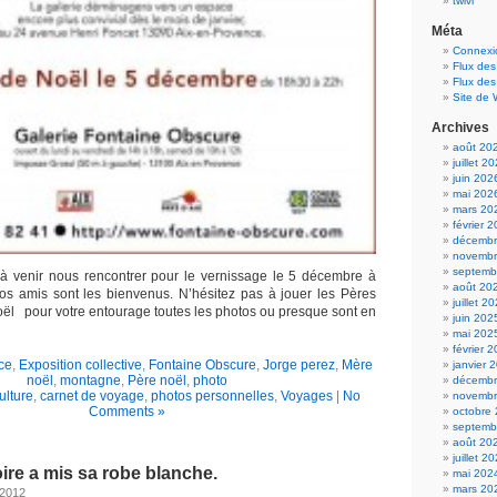
twivi
Méta
Connexi
Flux des
Flux de
Site de
Archives
août 20
juillet 2
juin 202
mai 202
mars 20
février 
décembr
novembr
septemb
 à venir nous rencontrer pour le vernissage le 5 décembre à
août 20
vos amis sont les bienvenus. N’hésitez pas à jouer les Pères
juillet 2
oël pour votre entourage toutes les photos ou presque sont en
juin 202
mai 202
février 
ce
,
Exposition collective
,
Fontaine Obscure
,
Jorge perez
,
Mère
janvier 
noël
,
montagne
,
Père noël
,
photo
décembr
culture
,
carnet de voyage
,
photos personnelles
,
Voyages
|
No
novembr
Comments »
octobre
septemb
août 20
juillet 2
oire a mis sa robe blanche.
mai 202
mars 20
 2012