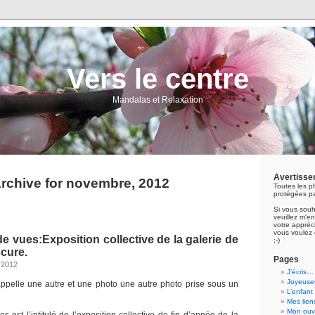
Vers le centre
Mandalas et Relaxation
Avertisse
rchive for novembre, 2012
Toutes les p
protégées pa
Si vous souh
veuillez m'
votre appréci
vous voulez 
e vues:Exposition collective de la galerie de
;-)
scure.
Pages
 2012
J’écris…
Joyeuses
pelle une autre et une photo une autre photo prise sous un
L’enfant
Mes lien
Mon ouvr