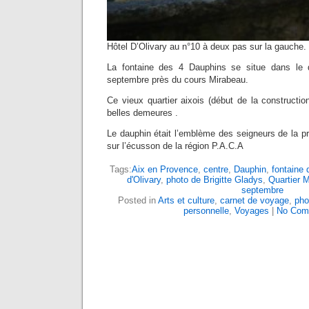
Hôtel D’Olivary au n°10 à deux pas sur la gauche.
La fontaine des 4 Dauphins se situe dans le 
septembre près du cours Mirabeau.
Ce vieux quartier aixois (début de la constructi
belles demeures .
Le dauphin était l’emblème des seigneurs de la pro
sur l’écusson de la région P.A.C.A
Tags:
Aix en Provence
,
centre
,
Dauphin
,
fontaine
d'Olivary
,
photo de Brigitte Gladys
,
Quartier 
septembre
Posted in
Arts et culture
,
carnet de voyage
,
pho
personnelle
,
Voyages
|
No Com