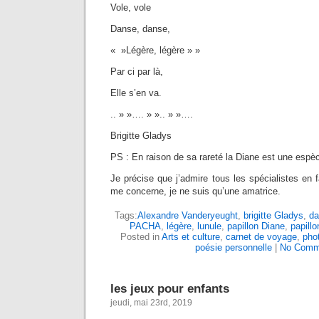
Vole, vole
Danse, danse,
« »Légère, légère » »
Par ci par là,
Elle s’en va.
.. » »…. » ».. » »….
Brigitte Gladys
PS : En raison de sa rareté la Diane est une espèc
Je précise que j’admire tous les spécialistes en f
me concerne, je ne suis qu’une amatrice.
Tags:
Alexandre Vanderyeught
,
brigitte Gladys
,
da
PACHA
,
légère
,
lunule
,
papillon Diane
,
papill
Posted in
Arts et culture
,
carnet de voyage
,
pho
poésie personnelle
|
No Comm
les jeux pour enfants
jeudi, mai 23rd, 2019