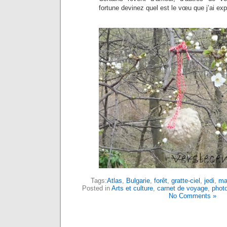
fortune devinez quel est le vœu que j’ai ex
Tags:
Atlas
,
Bulgarie
,
forêt
,
gratte-ciel
,
jedi
,
ma
Posted in
Arts et culture
,
carnet de voyage
,
phot
No Comments »