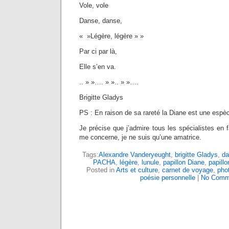
Vole, vole
Danse, danse,
« »Légère, légère » »
Par ci par là,
Elle s’en va.
.. » »…. » ».. » »….
Brigitte Gladys
PS : En raison de sa rareté la Diane est une espèc
Je précise que j’admire tous les spécialistes en f
me concerne, je ne suis qu’une amatrice.
Tags:
Alexandre Vanderyeught
,
brigitte Gladys
,
da
PACHA
,
légère
,
lunule
,
papillon Diane
,
papill
Posted in
Arts et culture
,
carnet de voyage
,
pho
poésie personnelle
|
No Comm