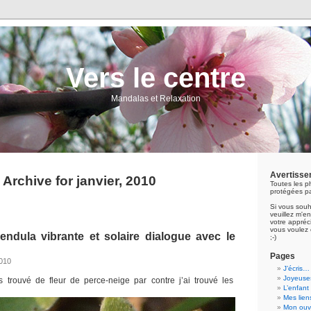
Vers le centre
Mandalas et Relaxation
Avertisse
Archive for janvier, 2010
Toutes les p
protégées pa
Si vous souh
veuillez m'
votre appréci
vous voulez 
lendula vibrante et solaire dialogue avec le
;-)
Pages
2010
J’écris…
Joyeuses
s trouvé de fleur de perce-neige par contre j’ai trouvé les
L’enfant
Mes lien
Mon ouvr