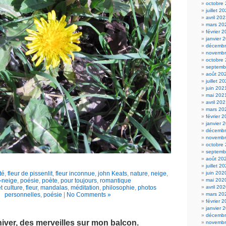
octobre
juillet 2
avril 20
mars 20
février 
janvier 
décembr
novembr
octobre
septemb
août 20
juillet 2
juin 202
mai 202
avril 20
mars 20
février 
janvier 
décembr
novembr
octobre
septemb
août 20
juillet 2
juin 202
té
,
fleur de pissenlit
,
fleur inconnue
,
john Keats
,
nature
,
neige
,
mai 202
-neige
,
poésie
,
poète
,
pour toujours
,
romantique
avril 20
et culture
,
fleur
,
mandalas
,
méditation
,
philosophie
,
photos
mars 20
personnelles
,
poésie
|
No Comments »
février 
janvier 
décembr
hiver, des merveilles sur mon balcon.
novembr