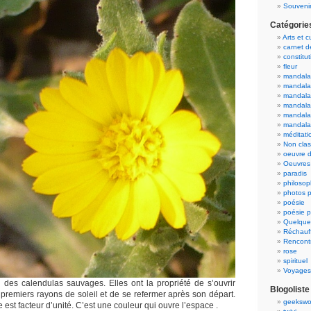
Souvenir
Catégorie
Arts et c
carnet 
constitut
fleur
mandala
mandala
mandalas
mandalas
mandala
mandala
méditati
Non cla
oeuvre d
Oeuvres 
paradis
philosop
photos p
poésie
poésie p
Quelque
Réchauff
Rencont
rose
spirituel
Voyages
e des calendulas sauvages. Elles ont la propriété de s’ouvrir
Blogoliste
 premiers rayons de soleil et de se refermer après son départ.
geekswo
 est facteur d’unité. C’est une couleur qui ouvre l’espace .