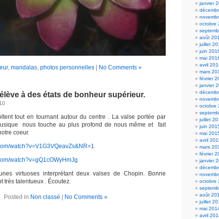
janvier 
décembr
novembr
octobre
septemb
août 20
juillet 2
juin 201
mai 201
avril 20
leur
,
mandalas
,
photos personnelles
|
No Comments »
mars 20
février 
janvier 
décembr
élève à des états de bonheur supérieur.
novembr
010
octobre
septemb
ltent tout en tournant autour du centre . La valse portée par
juillet 2
usique nous touche au plus profond de nous même et fait
juin 201
otre coeur.
mai 201
avril 20
e.com/watch?v=V1G3VQeavZs&NR=1
mars 20
février 
e.com/watch?v=gQ1cOWyHmJg
janvier 
décembr
eunes virtuoses interprétant deux valses de Chopin. Bonne
novembr
t très talentueux . Écoutez.
octobre
septemb
août 20
Posted in
Non classé
|
No Comments »
juillet 2
mai 201
avril 20