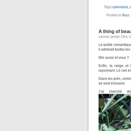
Tags:
calendula
,
Posted in
fleur
,
A thing of beau
samedi, janvier 23rd, 
Le poète romantique 
il admirait toutes l
Moi aussi et vous ?
Enfin, la neige et 
rayonnant. Le ciel e
Dans les près, comme
se sont éclosent.
J’ai cherché d