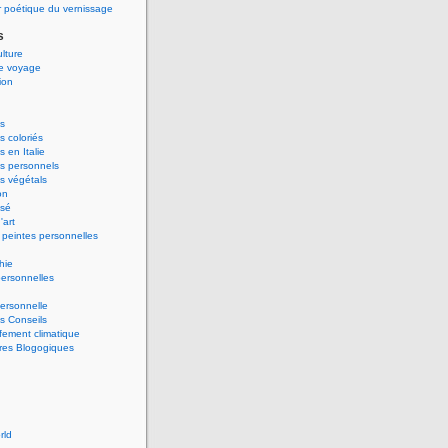
 poétique du vernissage
s
ulture
de voyage
ion
s
 coloriés
 en Italie
s personnels
s végétals
on
ssé
'art
peintes personnelles
hie
ersonnelles
ersonnelle
s Conseils
ement climatique
res Blogogiques
rld