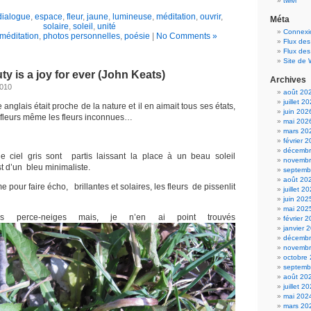
twivi
dialogue
,
espace
,
fleur
,
jaune
,
lumineuse
,
méditation
,
ouvrir
,
Méta
solaire
,
soleil
,
unité
Connexi
méditation
,
photos personnelles
,
poésie
|
No Comments »
Flux des
Flux de
Site de
ty is a joy for ever (John Keats)
Archives
2010
août 20
juillet 2
anglais était proche de la nature et il en aimait tous ses états,
juin 202
es fleurs même les fleurs inconnues…
mai 202
mars 20
février 
décembr
le ciel gris sont partis laissant la place à un beau soleil
novembr
st d’un bleu minimaliste.
septemb
août 20
 pour faire écho, brillantes et solaires, les fleurs de pissenlit
juillet 2
juin 202
mai 202
es perce-neiges mais, je n’en ai point trouvés
février 
janvier 
décembr
novembr
octobre
septemb
août 20
juillet 2
mai 202
mars 20