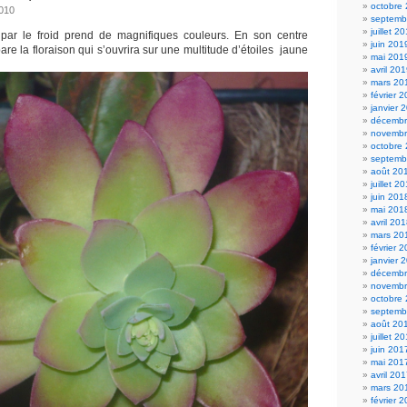
octobre
2010
septemb
juillet 2
 par le froid prend de magnifiques couleurs. En son centre
juin 201
re la floraison qui s’ouvrira sur une multitude d’étoiles jaune
mai 201
avril 20
mars 20
février 
janvier 
décembr
novembr
octobre
septemb
août 20
juillet 2
juin 201
mai 201
avril 20
mars 20
février 
janvier 
décembr
novembr
octobre
septemb
août 20
juillet 2
juin 201
mai 201
avril 20
mars 20
février 