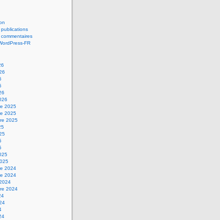
on
 publications
s commentaires
 WordPress-FR
26
026
6
6
26
2026
e 2025
e 2025
re 2025
25
025
5
5
2025
2025
e 2024
e 2024
 2024
re 2024
24
024
4
24