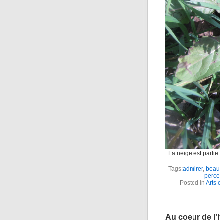
. La neige est partie.
Tags:
admirer
,
beau
perce
Posted in
Arts 
Au coeur de l’