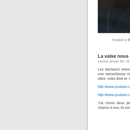
Posted in
f
La valse nous 
samedi, janvier 9th, 2
Les danseurs virevo
une merveilleuse m
vibre notre âme et n
http://www.youtub
http://www.youtub
J’ai choisi deux j
chance à eux, ils son