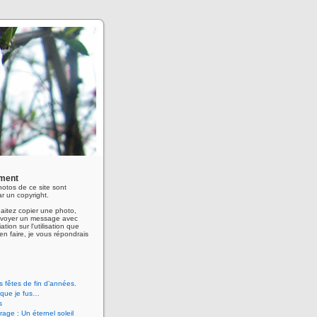
ment
hotos de ce site sont
r un copyright.
aitez copier une photo,
envoyer un message avec
ation sur l'utilisation que
en faire, je vous répondrais
 fêtes de fin d’années.
 que je fus…
s
age : Un éternel soleil