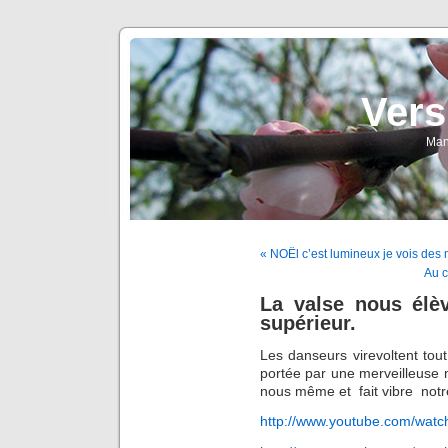
Vers
Man
« NOËl c’est lumineux je vois des 
Au c
La valse nous élè
supérieur.
Les danseurs virevoltent tou
portée par une merveilleuse
nous même et fait vibre notr
http://www.youtube.com/w