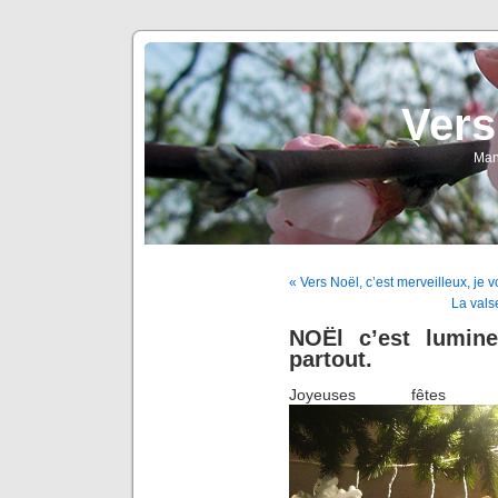
Vers
Man
« Vers Noël, c’est merveilleux, je
La vals
NOËl c’est lumin
partout.
Joyeuses fêtes 