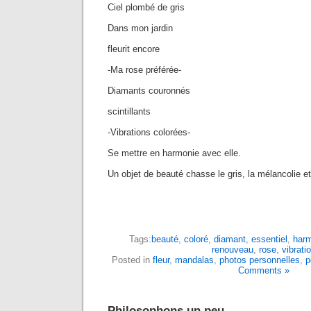
Ciel plombé de gris
Dans mon jardin
fleurit encore
-Ma rose préférée-
Diamants couronnés
scintillants
-Vibrations colorées-
Se mettre en harmonie avec elle.
Un objet de beauté chasse le gris, la mélancolie et 
Tags:
beauté
,
coloré
,
diamant
,
essentiel
,
harm
renouveau
,
rose
,
vibrati
Posted in
fleur
,
mandalas
,
photos personnelles
,
p
Comments »
Philosophons un peu…