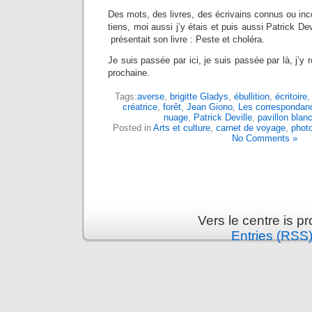
Des mots, des livres, des écrivains connus ou inco
tiens, moi aussi j’y étais et puis aussi Patrick Dev
présentait son livre : Peste et choléra.
Je suis passée par ici, je suis passée par là, j’y r
prochaine.
Tags:
averse
,
brigitte Gladys
,
ébullition
,
écritoire
créatrice
,
forêt
,
Jean Giono
,
Les corresponda
nuage
,
Patrick Deville
,
pavillon blan
Posted in
Arts et culture
,
carnet de voyage
,
phot
No Comments »
Vers le centre is 
Entries (RSS