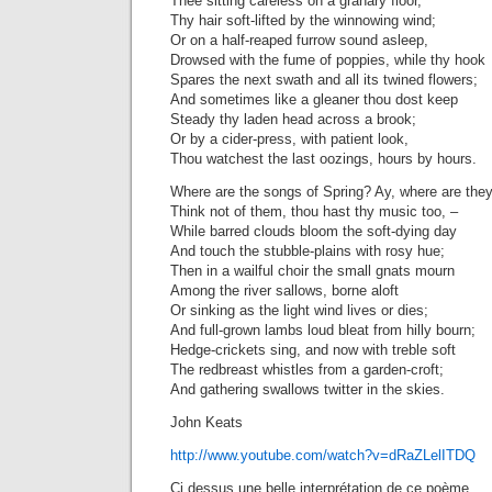
Thee sitting careless on a granary floor,
Thy hair soft-lifted by the winnowing wind;
Or on a half-reaped furrow sound asleep,
Drowsed with the fume of poppies, while thy hook
Spares the next swath and all its twined flowers;
And sometimes like a gleaner thou dost keep
Steady thy laden head across a brook;
Or by a cider-press, with patient look,
Thou watchest the last oozings, hours by hours.
Where are the songs of Spring? Ay, where are the
Think not of them, thou hast thy music too, –
While barred clouds bloom the soft-dying day
And touch the stubble-plains with rosy hue;
Then in a wailful choir the small gnats mourn
Among the river sallows, borne aloft
Or sinking as the light wind lives or dies;
And full-grown lambs loud bleat from hilly bourn;
Hedge-crickets sing, and now with treble soft
The redbreast whistles from a garden-croft;
And gathering swallows twitter in the skies.
John Keats
http://www.youtube.com/watch?v=dRaZLelITDQ
Ci dessus une belle interprétation de ce poème.