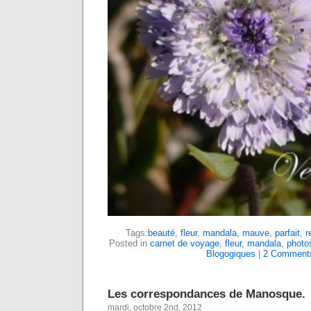
Tags:
beauté
,
fleur
,
mandala
,
mauve
,
parfait
,
r
Posted in
carnet de voyage
,
fleur
,
mandala
,
photo
Blogogiques
|
2 Comment
Les correspondances de Manosque.
mardi, octobre 2nd, 2012