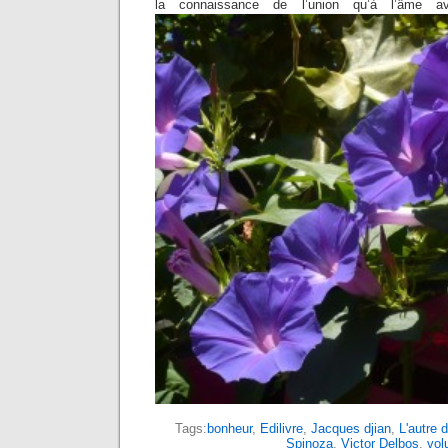
la connaissance de l’union qu’à l’âme a
Tags:
bonheur
,
Edilivre
,
Jacques djian
,
L'autre d
Spinoza
,
Victor Delbos
,
volu