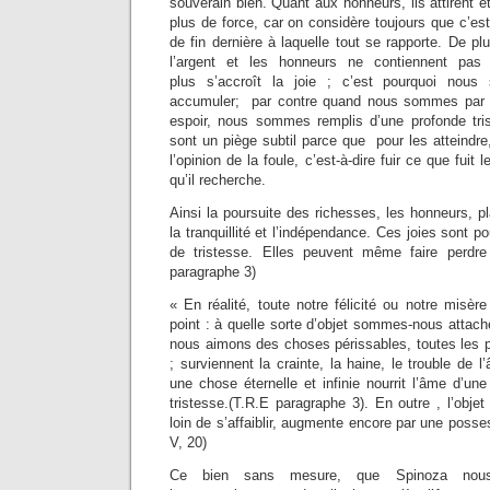
souverain bien. Quant aux honneurs, ils attirent et
plus de force, car on considère toujours que c’est
de fin dernière à laquelle tout se rapporte. De plu
l’argent et les honneurs ne contiennent pa
plus s’accroît la joie ; c’est pourquoi nou
accumuler; par contre quand nous sommes par h
espoir, nous sommes remplis d’une profonde tri
sont un piège subtil parce que pour les atteindre, 
l’opinion de la foule, c’est-à-dire fuir ce que fuit 
qu’il recherche.
Ainsi la poursuite des richesses, les honneurs, pl
la tranquillité et l’indépendance. Ces joies sont po
de tristesse. Elles peuvent même faire perdre 
paragraphe 3)
« En réalité, toute notre félicité ou notre misèr
point : à quelle sorte d’objet sommes-nous attac
nous aimons des choses périssables, toutes les p
; surviennent la crainte, la haine, le trouble de 
une chose éternelle et infinie nourrit l’âme d’une
tristesse.(T.R.E paragraphe 3). En outre , l’objet
loin de s’affaiblir, augmente encore par une pos
V, 20)
Ce bien sans mesure, que Spinoza nous