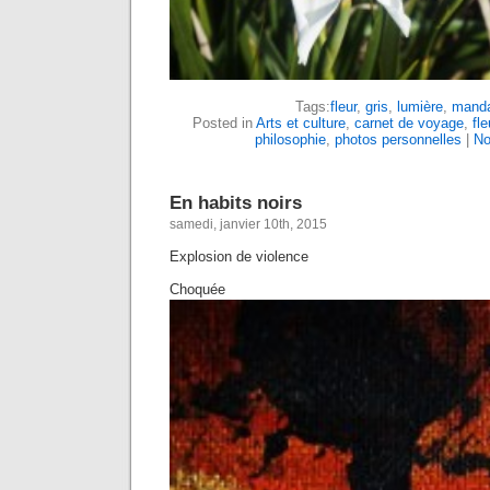
Tags:
fleur
,
gris
,
lumière
,
manda
Posted in
Arts et culture
,
carnet de voyage
,
fle
philosophie
,
photos personnelles
|
No
En habits noirs
samedi, janvier 10th, 2015
Explosion de violence
Choquée ch