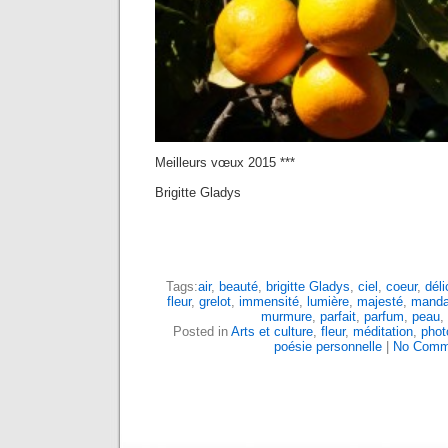
Meilleurs vœux 2015 ***
Brigitte Gladys
Tags:
air
,
beauté
,
brigitte Gladys
,
ciel
,
coeur
,
déli
fleur
,
grelot
,
immensité
,
lumière
,
majesté
,
manda
murmure
,
parfait
,
parfum
,
peau
,
Posted in
Arts et culture
,
fleur
,
méditation
,
phot
poésie personnelle
|
No Comm