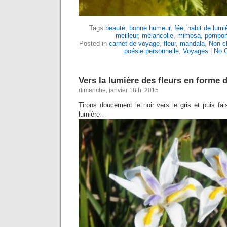
Tags:
beauté
,
bonne humeur
,
fée
,
habit de lumi
meilleur
,
mélancolie
,
mimosa
,
pompo
Posted in
carnet de voyage
,
fleur
,
mandala
,
Non c
poésie personnelle
,
Voyages
|
No 
Vers la lumière des fleurs en forme
dimanche, janvier 18th, 2015
Tirons doucement le noir vers le gris et puis fais
lumière…