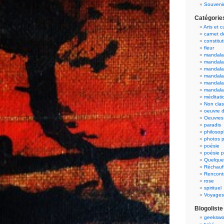
Souvenir
Catégorie
Arts et c
carnet 
constitut
fleur
mandala
mandala
mandalas
mandalas
mandala
mandala
méditati
Non cla
oeuvre d
Oeuvres 
paradis
philosop
photos p
poésie
poésie p
Quelque
Réchauff
Rencont
rose
spirituel
Voyages
Blogoliste
geekswo