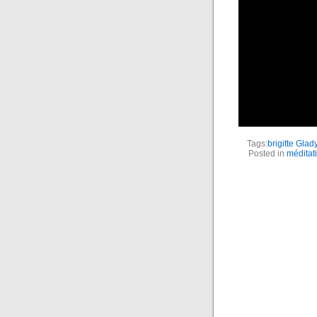
Tags:
brigitte Glad
Posted in
méditat