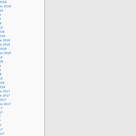
 2019
re 2019
019
9
9
19
19
2019
2019
e 2018
e 2018
 2018
re 2018
18
018
8
8
18
18
2018
2018
e 2017
e 2017
 2017
re 2017
17
017
7
7
17
17
2017