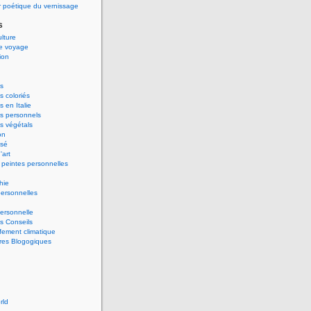
 poétique du vernissage
s
ulture
de voyage
ion
s
 coloriés
 en Italie
s personnels
s végétals
on
ssé
'art
peintes personnelles
hie
ersonnelles
ersonnelle
s Conseils
ement climatique
res Blogogiques
rld