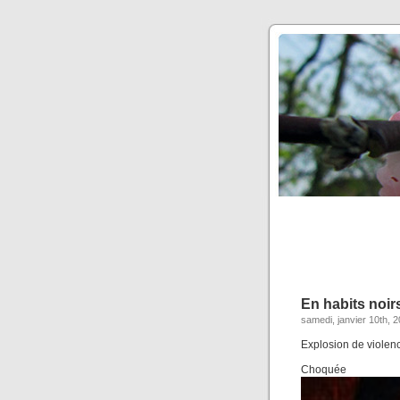
En habits noir
samedi, janvier 10th, 
Explosion de violen
Cho