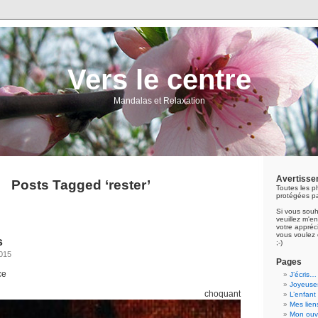
Vers le centre
Mandalas et Relaxation
Avertisse
Posts Tagged ‘rester’
Toutes les p
protégées pa
Si vous souh
veuillez m'
votre appréci
vous voulez 
s
;-)
2015
Pages
ce
J’écris…
Joyeuses
quée choquant
L’enfant
Mes lien
Mon ouvr