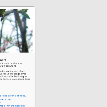
ment
hotos de ce site sont
r un copyright.
aitez copier une photo,
envoyer un message avec
ation sur l'utilisation que
en faire, je vous répondrais
 fêtes de fin d’années.
 que je fus…
s
age : Un éternel soleil