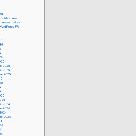
on
 publications
s commentaires
 WordPress-FR
26
026
6
6
26
2026
e 2025
e 2025
re 2025
25
025
5
5
2025
2025
e 2024
e 2024
 2024
re 2024
24
024
4
24