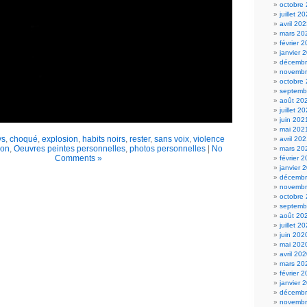
octobre
juillet 2
avril 20
mars 20
février 
janvier 
décembr
novembr
octobre
septemb
août 20
juillet 2
juin 202
mai 202
ys
,
choqué
,
explosion
,
habits noirs
,
rester
,
sans voix
,
violence
avril 20
ion
,
Oeuvres peintes personnelles
,
photos personnelles
|
No
mars 20
Comments »
février 
janvier 
décembr
novembr
octobre
septemb
août 20
juillet 2
juin 202
mai 202
avril 20
mars 20
février 
janvier 
décembr
novembr