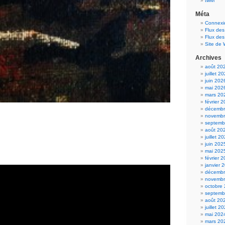
twivi
Méta
Connexi
Flux des
Flux de
Site de
Archives
août 20
juillet 2
juin 202
mai 202
mars 20
février 
décembr
novembr
septemb
août 20
juillet 2
juin 202
mai 202
février 
janvier 
décembr
novembr
octobre
septemb
août 20
juillet 2
mai 202
mars 20