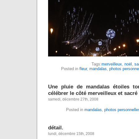
Tags:
merveilleux
,
noël
,
sa
Posted in
fleur
,
mandalas
,
photos personne
Une pluie de mandalas étoiles t
célébrer le côté merveilleux et sacré
samedi, décembre 27th, 2008
Posted in
mandalas
,
photos personnelle
détail.
lundi, décembre 15th, 2008