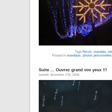
Tags:
flocon
,
mandala
,
ne
Posted in
mandalas
,
photos personnelles
Suite … Ouvrez grand vos yeux !!!
samedi, décembre 27th, 2008