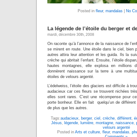
Posted in
fleur
,
mandalas
|
No C
La légende de l’étoile du berger et de
mardi, décembre 30th, 2008
On raconte qu’à l’annonce de la naissance de l’e
se mirent en route. Une étoile dans le ciel, bien p
autres attira leur attention et les guida. Ils la su
crèche qui abritait l’enfant. Ensuite, l’étoile dispa
hautes montagnes, elle explosa en millions d’
donnèrent naissance sur la terre à une multitu
étoiles de velours argenté.
L’édelweiss, l’étoile des glaciers est difficile à tro
audacieux car ces fleurs se trouvent nichées trè
elles sont rares. C’est une récompense pour ce
porte bonheur. Elle en fait quelqu’un de différe
de plus que les autres.
Tags:
audacieux
,
berger
,
ciel
,
crèche
,
différent
,
é
Jésus
,
légende
,
lumière
,
montagne
,
naissance
,
velours argenté
Posted in
Arts et culture
,
fleur
,
mandalas
,
ph
Comments »