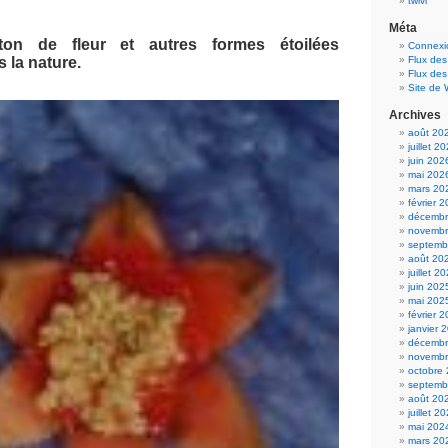
twivi
Méta
on de fleur et autres formes étoilées
Connexi
 la nature.
Flux des
Flux de
Site de
Archives
août 20
juillet 2
juin 202
mai 202
mars 20
février 
décembr
novembr
septemb
août 20
juillet 2
juin 202
mai 202
février 
janvier 
décembr
novembr
octobre
septemb
août 20
juillet 2
mai 202
mars 20