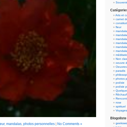
Souvenir
Catégorie
Arts et c
carnet 
constitut
fleur
mandala
mandala
mandalas
mandalas
mandala
mandala
méditati
Non cla
oeuvre d
Oeuvres 
paradis
philosop
photos p
poésie
poésie p
Quelque
Réchauff
Rencont
rose
spirituel
Voyages
Blogoliste
geekswo
leur
,
mandalas
,
photos personnelles
|
No Comments »