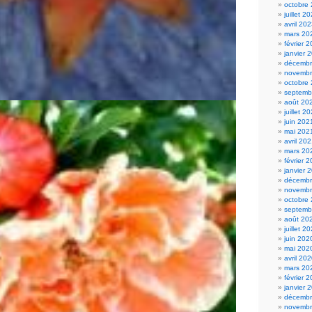
octobre
juillet 2
avril 20
mars 20
février 
janvier 
décembr
novembr
octobre
septemb
août 20
juillet 2
juin 202
mai 202
avril 20
mars 20
février 
janvier 
décembr
novembr
octobre
septemb
août 20
juillet 2
juin 202
mai 202
avril 20
mars 20
février 
janvier 
décembr
novembr