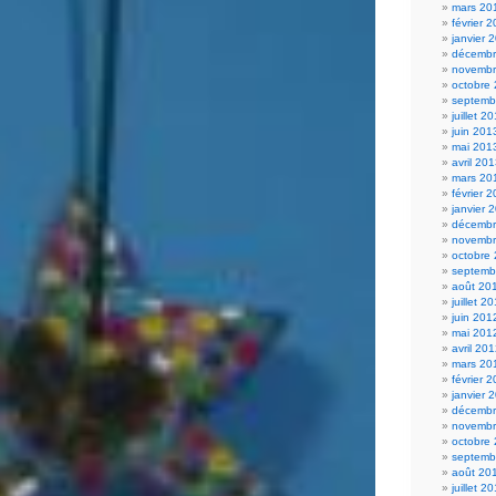
mars 20
février 
janvier 
décembr
novembr
octobre
septemb
juillet 2
juin 201
mai 201
avril 20
mars 20
février 
janvier 
décembr
novembr
octobre
septemb
août 20
juillet 2
juin 201
mai 201
avril 20
mars 20
février 
janvier 
décembr
novembr
octobre
septemb
août 20
juillet 2