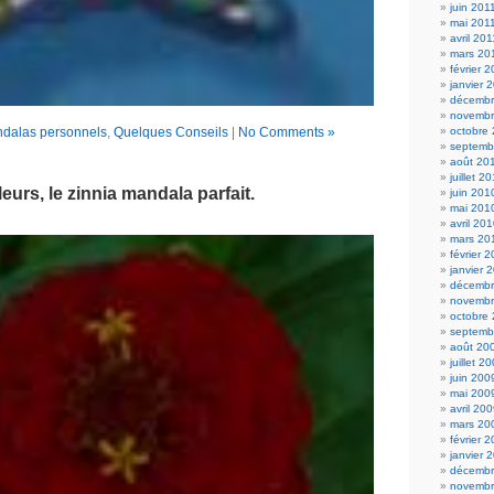
juin 201
mai 201
avril 201
mars 20
février 
janvier 
décembr
novembr
dalas personnels
,
Quelques Conseils
|
No Comments »
octobre
septemb
août 20
juillet 2
eurs, le zinnia mandala parfait.
juin 201
mai 201
avril 20
mars 20
février 
janvier 
décembr
novembr
octobre
septemb
août 20
juillet 2
juin 200
mai 200
avril 20
mars 20
février 
janvier 
décembr
novembr