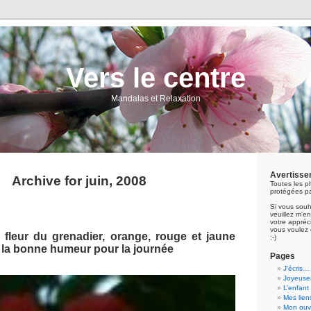
Vers le centre
Mandalas et Relaxation
Avertisse
Archive for juin, 2008
Toutes les p
protégées pa
Si vous souh
veuillez m'
votre appréci
vous voulez 
 fleur du grenadier, orange, rouge et jaune
;-)
 la bonne humeur pour la journée
Pages
J’écris…
Joyeuses
L’enfant
Mes lien
Mon ouvr