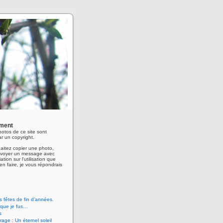
ment
hotos de ce site sont
r un copyright.
aitez copier une photo,
envoyer un message avec
ation sur l'utilisation que
en faire, je vous répondrais
 fêtes de fin d’années.
 que je fus…
s
age : Un éternel soleil