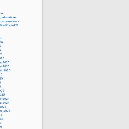
on
 publications
s commentaires
 WordPress-FR
26
026
6
6
26
2026
e 2025
e 2025
re 2025
25
025
5
5
2025
2025
e 2024
e 2024
 2024
re 2024
24
024
4
24