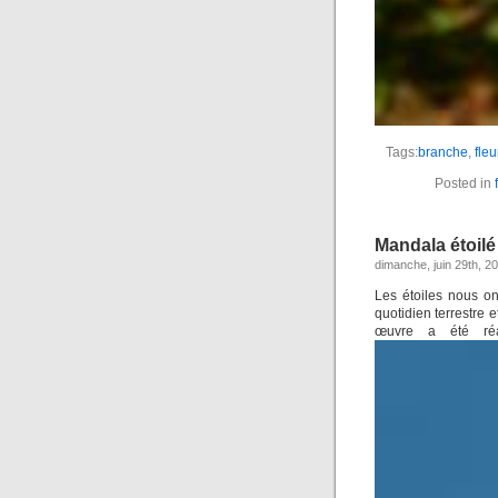
Tags:
branche
,
fleu
Posted in
Mandala étoilé
dimanche, juin 29th, 2
Les étoiles nous ont
quotidien terrestre 
œuvre a été réa