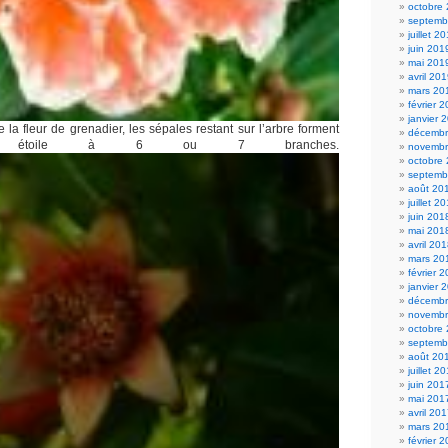
octobre
septemb
juillet 2
juin 201
mai 201
avril 20
mars 20
février 
janvier 
e la fleur de grenadier, les sépales restant sur l’arbre forment
décembr
e étoile à 6 ou 7 branches.
novembr
octobre
septemb
août 20
juillet 2
juin 201
mai 201
avril 20
mars 20
février 
janvier 
décembr
novembr
octobre
septemb
août 20
juillet 2
juin 201
mai 201
avril 20
mars 20
février 