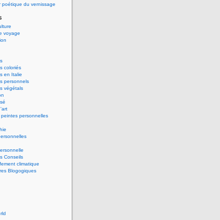
 poétique du vernissage
s
ulture
de voyage
ion
s
 coloriés
 en Italie
s personnels
s végétals
on
ssé
'art
peintes personnelles
hie
ersonnelles
ersonnelle
s Conseils
ement climatique
res Blogogiques
rld