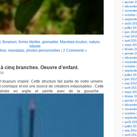
janvier 
décembr
novembr
octobre
septemb
août 20
juillet 2
juin 201
mai 201
avril 20
r
,
floraison
,
forme étoilée
,
grenadier
,
Mandala bouton
,
nature
,
mars 20
sépale
février 
fleur
,
mandalas
,
photos personnelles
|
2 Comments »
janvier 
décembr
novembr
octobre
 à cinq branches. Oeuvre d’enfant.
septemb
008
juillet 2
juin 201
 toujours inspiré. Cette structure fait partie de notre univers
mai 201
et cosmique et est une source de créations inépuisables . Cette
avril 20
lisée en argile et peinte avec de la gouache .
mars 20
février 
janvier 
décembr
novembr
octobre
septemb
août 20
juillet 2
mai 201
avril 20