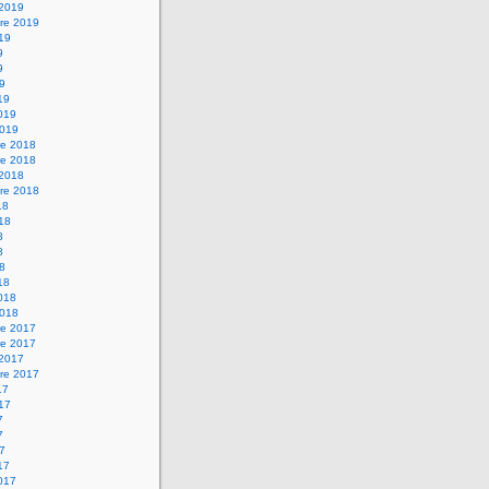
 2019
re 2019
019
9
9
19
19
2019
2019
e 2018
e 2018
 2018
re 2018
18
018
8
8
18
18
2018
2018
e 2017
e 2017
 2017
re 2017
17
017
7
7
17
17
2017