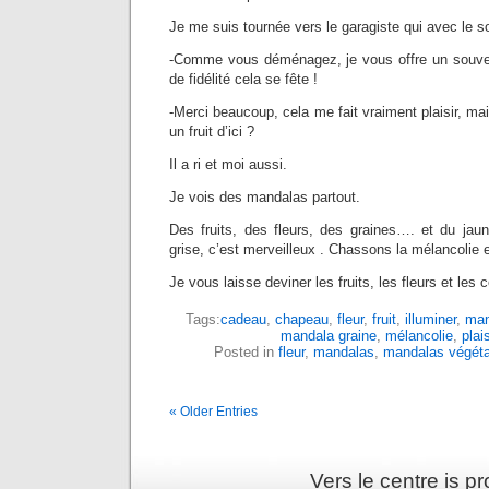
Je me suis tournée vers le garagiste qui avec le so
-Comme vous déménagez, je vous offre un souven
de fidélité cela se fête !
-Merci beaucoup, cela me fait vraiment plaisir, ma
un fruit d’ici ?
Il a ri et moi aussi.
Je vois des mandalas partout.
Des fruits, des fleurs, des graines…. et du jaun
grise, c’est merveilleux . Chassons la mélancolie et
Je vous laisse deviner les fruits, les fleurs et les 
Tags:
cadeau
,
chapeau
,
fleur
,
fruit
,
illuminer
,
man
mandala graine
,
mélancolie
,
plais
Posted in
fleur
,
mandalas
,
mandalas végéta
« Older Entries
Vers le centre is 