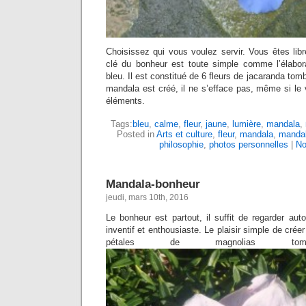
Choisissez qui vous voulez servir. Vous êtes libr
clé du bonheur est toute simple comme l’élabor
bleu. Il est constitué de 6 fleurs de jacaranda tom
mandala est créé, il ne s’efface pas, même si le v
éléments.
Tags:
bleu
,
calme
,
fleur
,
jaune
,
lumière
,
mandala
,
Posted in
Arts et culture
,
fleur
,
mandala
,
mandal
philosophie
,
photos personnelles
|
No
Mandala-bonheur
jeudi, mars 10th, 2016
Le bonheur est partout, il suffit de regarder aut
inventif et enthousiaste. Le plaisir simple de crée
pétales de magnolias t