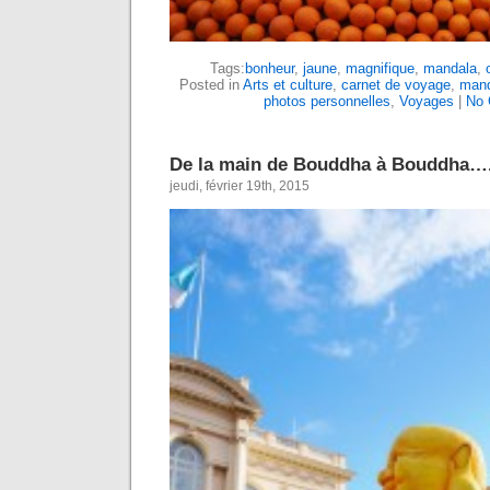
Tags:
bonheur
,
jaune
,
magnifique
,
mandala
,
Posted in
Arts et culture
,
carnet de voyage
,
mand
photos personnelles
,
Voyages
|
No 
De la main de Bouddha à Bouddha….
jeudi, février 19th, 2015