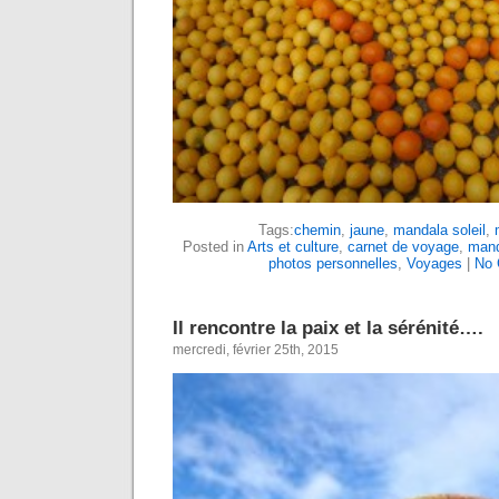
Tags:
chemin
,
jaune
,
mandala soleil
,
Posted in
Arts et culture
,
carnet de voyage
,
mand
photos personnelles
,
Voyages
|
No 
Il rencontre la paix et la sérénité….
mercredi, février 25th, 2015