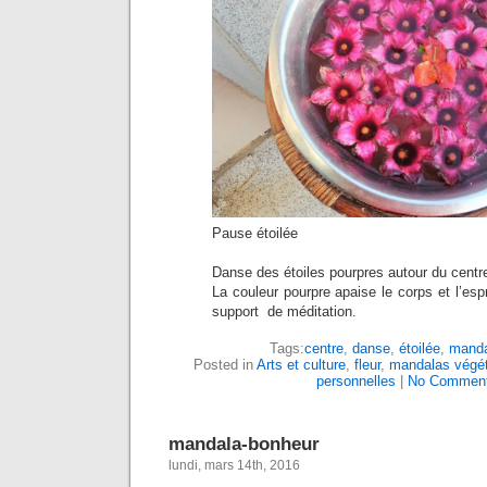
Pause étoilée
Danse des étoiles pourpres autour du cent
La couleur pourpre apaise le corps et l’espr
support de méditation.
Tags:
centre
,
danse
,
étoilée
,
manda
Posted in
Arts et culture
,
fleur
,
mandalas végét
personnelles
|
No Comment
mandala-bonheur
lundi, mars 14th, 2016