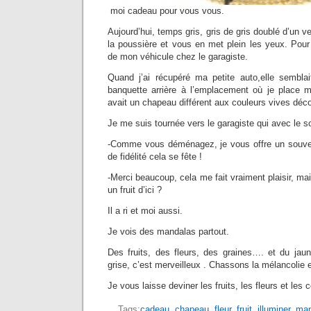
moi cadeau pour vous vous.
Aujourd’hui, temps gris, gris de gris doublé d’un 
la poussière et vous en met plein les yeux. Pour 
de mon véhicule chez le garagiste.
Quand j’ai récupéré ma petite auto,elle sembl
banquette arrière à l’emplacement où je place m
avait un chapeau différent aux couleurs vives décor
Je me suis tournée vers le garagiste qui avec le so
-Comme vous déménagez, je vous offre un souven
de fidélité cela se fête !
-Merci beaucoup, cela me fait vraiment plaisir, ma
un fruit d’ici ?
Il a ri et moi aussi.
Je vois des mandalas partout.
Des fruits, des fleurs, des graines…. et du jaun
grise, c’est merveilleux . Chassons la mélancolie et
Je vous laisse deviner les fruits, les fleurs et les 
Tags:
cadeau
,
chapeau
,
fleur
,
fruit
,
illuminer
,
man