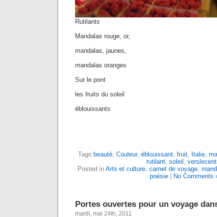
Rutilants
Mandalas rouge, or,
mandalas, jaunes,
mandalas oranges
Sur le pont
les fruits du soleil
éblouissants
Tags:
beauté
,
Couleur
,
éblouissant
,
fruit
,
Italie
,
ma
rutilant
,
soleil
,
verslecent
Posted in
Arts et culture
,
carnet de voyage
,
mand
poésie
|
No Comments 
Portes ouvertes pour un voyage dan
mardi, mai 24th, 2011