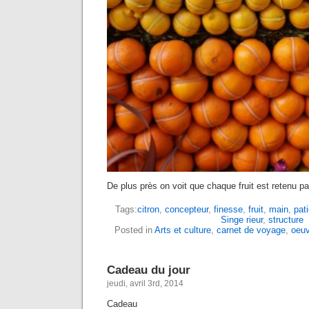
De plus près on voit que chaque fruit est retenu par
Tags:
citron
,
concepteur
,
finesse
,
fruit
,
main
,
pat
Singe rieur
,
structure
Posted in
Arts et culture
,
carnet de voyage
,
oeuv
Cadeau du jour
jeudi, avril 3rd, 2014
Cadeau 