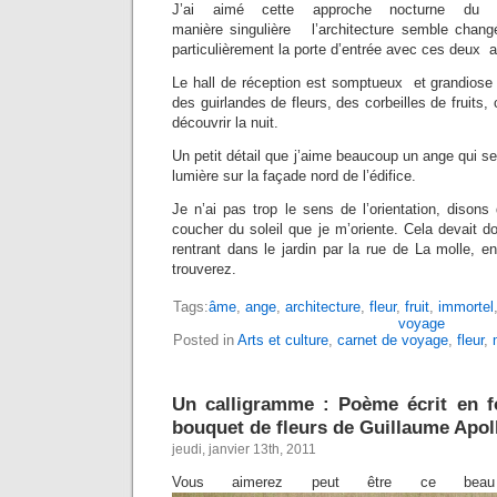
J’ai aimé cette approche nocturne du l
manière singulière l’architecture semble chang
particulièrement la porte d’entrée avec ces deux a
Le hall de réception est somptueux et grandiose 
des guirlandes de fleurs, des corbeilles de fruits,
découvrir la nuit.
Un petit détail que j’aime beaucoup un ange qui se
lumière sur la façade nord de l’édifice.
Je n’ai pas trop le sens de l’orientation, dison
coucher du soleil que je m’oriente. Cela devait d
rentrant dans le jardin par la rue de La molle, en
trouverez.
Tags:
âme
,
ange
,
architecture
,
fleur
,
fruit
,
immortel
voyage
Posted in
Arts et culture
,
carnet de voyage
,
fleur
,
Un calligramme : Poème écrit en f
bouquet de fleurs de Guillaume Apoll
jeudi, janvier 13th, 2011
Vous aimerez peut être ce be