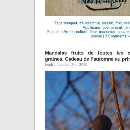
Tags:
bouquet
,
calligramme
,
dessin
,
fruit
,
gra
Apollinaire
,
poème écrit
,
te
Posted in
Arts et culture
,
fleur
,
mandalas
,
oeuvre 
poésie
|
3 Comments »
Mandalas fruits de toutes les c
graines. Cadeau de l’automne au pri
jeudi, décembre 2nd, 2010