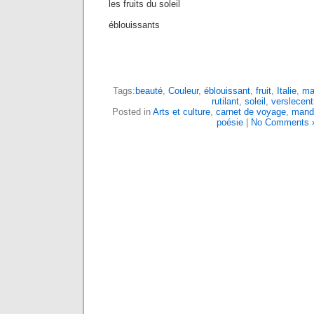
les fruits du soleil
éblouissants
Tags:
beauté
,
Couleur
,
éblouissant
,
fruit
,
Italie
,
ma
rutilant
,
soleil
,
verslecent
Posted in
Arts et culture
,
carnet de voyage
,
mand
poésie
|
No Comments 