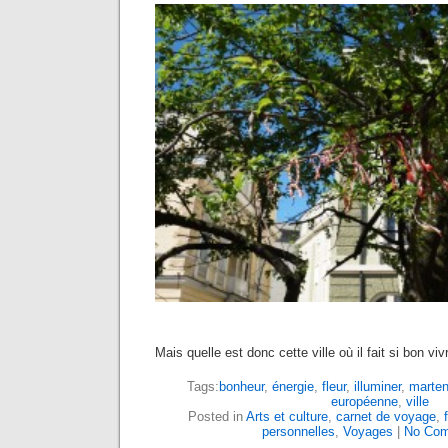
Mais quelle est donc cette ville où il fait si bon viv
Tags:
bonheur
,
énergie
,
fleur
,
illuminer
,
marten
européenne
,
ville
Posted in
Arts et culture
,
carnet de voyage
,
personnelles
,
Voyages
|
No Com