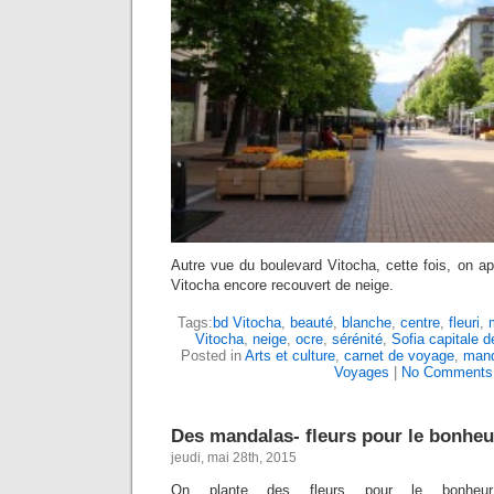
Autre vue du boulevard Vitocha, cette fois, on ap
Vitocha encore recouvert de neige.
Tags:
bd Vitocha
,
beauté
,
blanche
,
centre
,
fleuri
,
Vitocha
,
neige
,
ocre
,
sérénité
,
Sofia capitale d
Posted in
Arts et culture
,
carnet de voyage
,
mand
Voyages
|
No Comments
Des mandalas- fleurs pour le bonheu
jeudi, mai 28th, 2015
On plante des fleurs pour le bonheur 