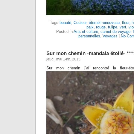
Tags:
beauté
,
Couleur
,
éternel renouveau
,
fleur
,
h
paix
,
rouge
,
tulipe
,
vert
,
vio
Posted in
Arts et culture
,
carnet de voyage
,
personnelles
,
Voyages
|
No Com
Sur mon chemin -mandala étoilé- ***
jeudi, mai 14th, 2015
Sur mon chemin j’ai rencontré la fleur-