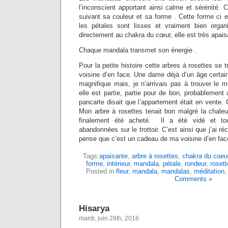
l’inconscient apportant ainsi calme et sérénité.
suivant sa couleur et sa forme . Cette forme ci 
les pétales sont lisses et vraiment bien organ
directement au chakra du cœur, elle est très apais
Chaque mandala transmet son énergie .
Pour la petite histoire cette arbres à rosettes se 
voisine d’en face. Une dame déjà d’un âge certain.
magnifique mais, je n’arrivais pas à trouver le m
elle est partie, partie pour de bon, probablemen
pancarte disait que l’appartement était en vente. 
Mon arbre à rosettes tenait bon malgré la chaleu
finalement été acheté. Il a été vidé et to
abandonnées sur le trottoir. C’est ainsi que j’ai ré
pense que c’est un cadeau de ma voisine d’en fa
Tags:
apaisante
,
arbre à rosettes
,
chakra du coeu
forme
,
intérieur
,
mandala
,
pétale
,
rondeur
,
rosett
Posted in
fleur
,
mandala
,
mandalas
,
méditation
Comments »
Hisarya
mardi, juin 28th, 2016