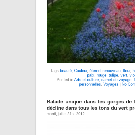
Tags:
beauté
,
Couleur
,
éternel renouveau
,
fleur
,
h
paix
,
rouge
,
tulipe
,
vert
,
vio
Posted in
Arts et culture
,
carnet de voyage
,
personnelles
,
Voyages
|
No Com
Balade unique dans les gorges de l’
décline dans tous les tons du vert p
mardi, juillet 31st, 2012