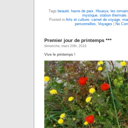
Tags:
beauté
,
havre de paix
,
Hisarya
,
les romain
mystique
,
station thermale
Posted in
Arts et culture
,
carnet de voyage
,
ma
personnelles
,
Voyages
|
No Com
Premier jour de printemps ***
dimanche, mars 20th, 2016
Vive le printemps !