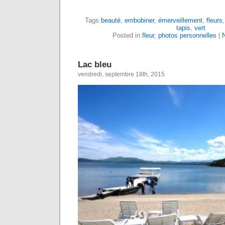
Tags:
beauté
,
embobiner
,
émerveillement
,
fleurs
tapis
,
vert
Posted in
fleur
,
photos personnelles
|
Lac bleu
vendredi, septembre 18th, 2015