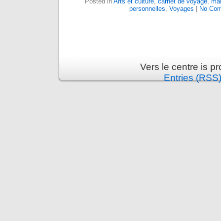
Posted in
Arts et culture
,
carnet de voyage
,
ma
personnelles
,
Voyages
|
No Com
Vers le centre is 
Entries (RSS