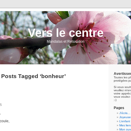
Vers le centre
Mandalas et Relaxation
Avertisse
Posts Tagged ‘bonheur’
Toutes les p
protégées pa
Si vous souh
veuillez m'
votre appréci
vous voulez 
;-)
25
Pages
,
J’écris…
Joyeuses
coule,
L’enfant
Mes lien
Mon ouvr