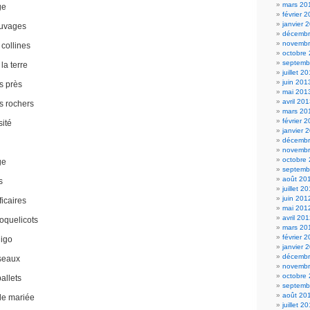
mars 20
ge
février 
janvier 
auvages
décembr
novembr
 collines
octobre
septemb
la terre
juillet 2
juin 201
es près
mai 201
avril 20
es rochers
mars 20
février 
sité
janvier 
décembr
novembr
octobre
ge
septemb
août 20
s
juillet 2
juin 201
ficaires
mai 201
avril 20
coquelicots
mars 20
février 
digo
janvier 
décembr
seaux
novembr
octobre
allets
septemb
août 20
lle mariée
juillet 2