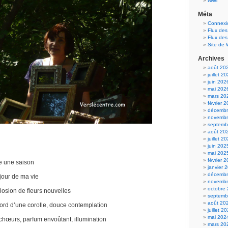
twivi
Méta
Connexi
Flux des
Flux de
Site de
Archives
août 20
juillet 2
juin 202
mai 202
mars 20
février 
décembr
novembr
septemb
août 20
juillet 2
juin 202
mai 202
février 
te une saison
janvier 
décembr
jour de ma vie
novembr
octobre
osion de fleurs nouvelles
septemb
août 20
bord d’une corolle, douce contemplation
juillet 2
mai 202
chœurs, parfum envoûtant, illumination
mars 20