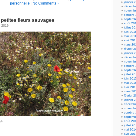
janvier 
personnelle
|
No Comments »
décembr
novembr
octobre
septemb
etites fleurs sauvages
août 20
, 2019
juillet 2
juin 201
mai 201
avril 20
mars 20
février 
janvier 
décembr
novembr
octobre
septemb
juillet 2
juin 201
mai 201
avril 20
mars 20
février 
janvier 
décembr
novembr
octobre
septemb
août 20
té
juillet 2
mai 201
avril 20