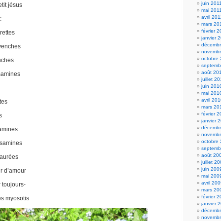
juin 201
tit jésus
mai 201
avril 201
:
mars 20
février 
rettes
janvier 
décembr
rvenches
novembr
octobre
nches
septemb
août 20
lsamines
juillet 2
juin 201
mai 201
avril 20
tes
mars 20
février 
s
janvier 
décembr
damines
novembr
octobre
lsamines
septemb
août 20
taurées
juillet 2
juin 200
eur d’amour
mai 200
avril 20
 toujours-
mars 20
février 
es myosotis
janvier 
décembr
novembr