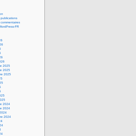
on
 publications
s commentaires
 WordPress-FR
26
026
6
6
26
2026
e 2025
e 2025
re 2025
25
025
5
5
2025
2025
e 2024
e 2024
 2024
re 2024
24
024
4
24