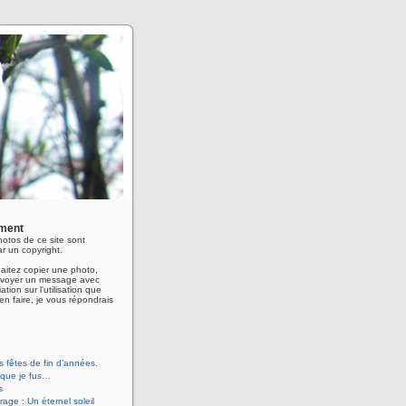
ment
hotos de ce site sont
r un copyright.
aitez copier une photo,
envoyer un message avec
ation sur l'utilisation que
en faire, je vous répondrais
 fêtes de fin d’années.
 que je fus…
s
age : Un éternel soleil