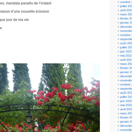
octobre
ses, mandala paradis de l’instant
juillet 2
avril 20
raison d’une nouvelle éclosion
mars 20
février 
aque jour de ma vie
janvier 
décembr
ur
novembr
octobre
septemb
août 20
juillet 2
juin 202
mai 202
avril 20
mars 20
février 
janvier 
décembr
novembr
octobre
septemb
août 20
juillet 2
juin 202
mai 202
avril 20
mars 20
février 
janvier 
décembr
novembr