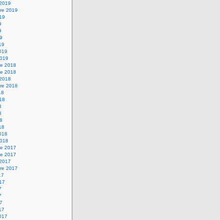
 2019
re 2019
019
9
9
19
19
2019
2019
e 2018
e 2018
 2018
re 2018
18
018
8
8
18
18
2018
2018
e 2017
e 2017
 2017
re 2017
17
017
7
7
17
17
2017