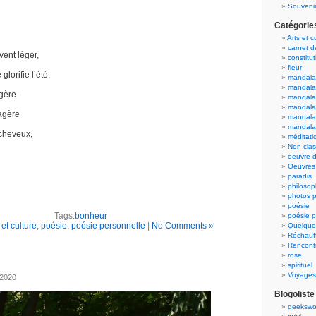
Souvenir
Catégorie
Arts et c
carnet 
ent léger,
constitut
fleur
glorifie l’été.
mandala
mandala
gère-
mandalas
mandalas
sagère
mandala
mandala
cheveux,
méditati
Non cla
oeuvre d
Oeuvres 
paradis
philosop
photos p
poésie
Tags:
bonheur
poésie p
 et culture
,
poésie
,
poésie personnelle
|
No Comments »
Quelque
Réchauff
Rencont
rose
spirituel
Voyages
 2020
Blogoliste
geekswo