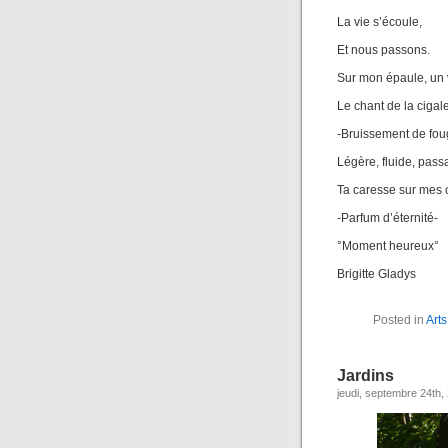
La vie s’écoule,
Et nous passons.
Sur mon épaule, un v
Le chant de la cigale 
-Bruissement de fou
Légère, fluide, pas
Ta caresse sur mes 
-Parfum d’éternité-
°Moment heureux°
Brigitte Gladys
Posted in
Arts
Jardins
jeudi, septembre 24th,