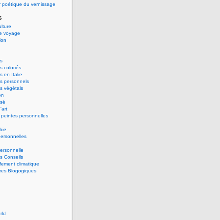
 poétique du vernissage
s
ulture
de voyage
ion
s
 coloriés
 en Italie
s personnels
s végétals
on
ssé
'art
peintes personnelles
hie
ersonnelles
ersonnelle
s Conseils
ement climatique
res Blogogiques
rld