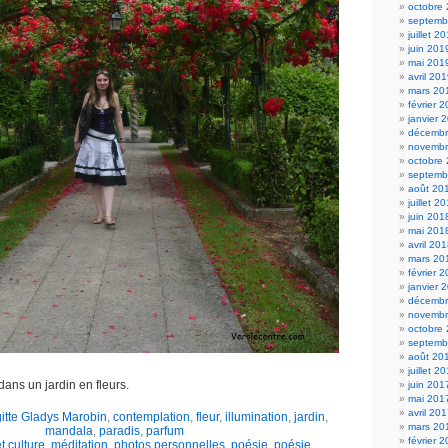
octobre
septemb
juillet 2
juin 201
mai 201
avril 20
mars 20
février 
janvier 
décembr
novembr
octobre
septemb
août 20
juillet 2
juin 201
mai 201
avril 20
mars 20
février 
janvier 
décembr
novembr
octobre
septemb
août 20
juillet 2
 dans un jardin en fleurs.
juin 201
mai 201
avril 20
gitte Gladys Marobin
,
contemplation
,
fleur
,
illumination
,
jardin
,
mars 20
mandala
,
paradis
,
parfum
février 
et culture
,
méditation
,
photos personnelles
,
poésie
,
poésie