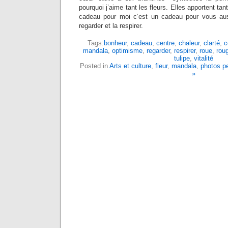
pourquoi j’aime tant les fleurs. Elles apportent tan
cadeau pour moi c’est un cadeau pour vous aus
regarder et la respirer.
Tags:
bonheur
,
cadeau
,
centre
,
chaleur
,
clarté
,
c
mandala
,
optimisme
,
regarder
,
respirer
,
roue
,
rou
tulipe
,
vitalité
Posted in
Arts et culture
,
fleur
,
mandala
,
photos p
»